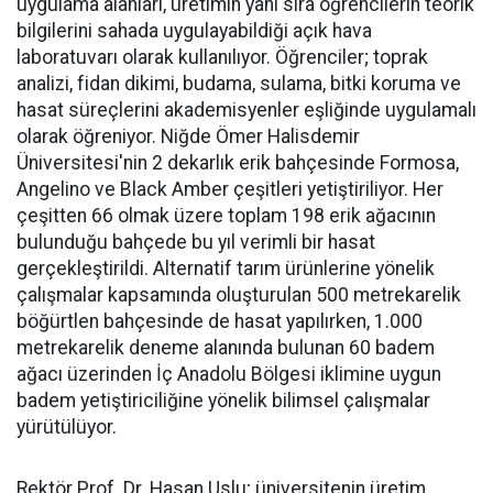
uygulama alanları, üretimin yanı sıra öğrencilerin teorik
bilgilerini sahada uygulayabildiği açık hava
laboratuvarı olarak kullanılıyor. Öğrenciler; toprak
analizi, fidan dikimi, budama, sulama, bitki koruma ve
hasat süreçlerini akademisyenler eşliğinde uygulamalı
olarak öğreniyor. Niğde Ömer Halisdemir
Üniversitesi'nin 2 dekarlık erik bahçesinde Formosa,
Angelino ve Black Amber çeşitleri yetiştiriliyor. Her
çeşitten 66 olmak üzere toplam 198 erik ağacının
bulunduğu bahçede bu yıl verimli bir hasat
gerçekleştirildi. Alternatif tarım ürünlerine yönelik
çalışmalar kapsamında oluşturulan 500 metrekarelik
böğürtlen bahçesinde de hasat yapılırken, 1.000
metrekarelik deneme alanında bulunan 60 badem
ağacı üzerinden İç Anadolu Bölgesi iklimine uygun
badem yetiştiriciliğine yönelik bilimsel çalışmalar
yürütülüyor.
Rektör Prof. Dr. Hasan Uslu; üniversitenin üretim,