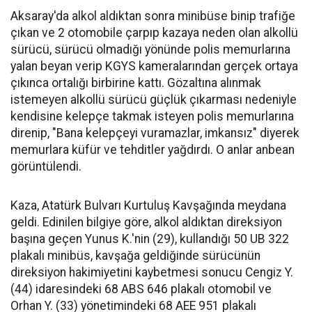
Aksaray'da alkol aldıktan sonra minibüse binip trafiğe
çıkan ve 2 otomobile çarpıp kazaya neden olan alkollü
sürücü, sürücü olmadığı yönünde polis memurlarına
yalan beyan verip KGYS kameralarından gerçek ortaya
çıkınca ortalığı birbirine kattı. Gözaltına alınmak
istemeyen alkollü sürücü güçlük çıkarması nedeniyle
kendisine kelepçe takmak isteyen polis memurlarına
direnip, "Bana kelepçeyi vuramazlar, imkansız" diyerek
memurlara küfür ve tehditler yağdırdı. O anlar anbean
görüntülendi.
Kaza, Atatürk Bulvarı Kurtuluş Kavşağında meydana
geldi. Edinilen bilgiye göre, alkol aldıktan direksiyon
başına geçen Yunus K.'nin (29), kullandığı 50 UB 322
plakalı minibüs, kavşağa geldiğinde sürücünün
direksiyon hakimiyetini kaybetmesi sonucu Cengiz Y.
(44) idaresindeki 68 ABS 646 plakalı otomobil ve
Orhan Y. (33) yönetimindeki 68 AEE 951 plakalı