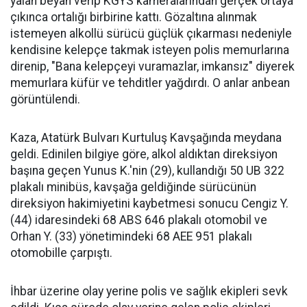
yalan beyan verip KGYS kameralarından gerçek ortaya
çıkınca ortalığı birbirine kattı. Gözaltına alınmak
istemeyen alkollü sürücü güçlük çıkarması nedeniyle
kendisine kelepçe takmak isteyen polis memurlarına
direnip, "Bana kelepçeyi vuramazlar, imkansız" diyerek
memurlara küfür ve tehditler yağdırdı. O anlar anbean
görüntülendi.
Kaza, Atatürk Bulvarı Kurtuluş Kavşağında meydana
geldi. Edinilen bilgiye göre, alkol aldıktan direksiyon
başına geçen Yunus K.'nin (29), kullandığı 50 UB 322
plakalı minibüs, kavşağa geldiğinde sürücünün
direksiyon hakimiyetini kaybetmesi sonucu Cengiz Y.
(44) idaresindeki 68 ABS 646 plakalı otomobil ve
Orhan Y. (33) yönetimindeki 68 AEE 951 plakalı
otomobille çarpıştı.
İhbar üzerine olay yerine polis ve sağlık ekipleri sevk