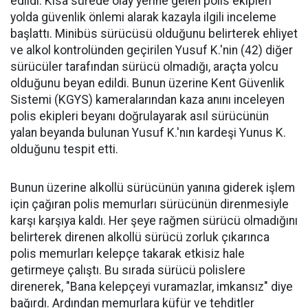
edildi. Kısa sürede olay yerine gelen polis ekipleri
yolda güvenlik önlemi alarak kazayla ilgili inceleme
başlattı. Minibüs sürücüsü olduğunu belirterek ehliyet
ve alkol kontrolünden geçirilen Yusuf K.'nin (42) diğer
sürücüler tarafından sürücü olmadığı, araçta yolcu
olduğunu beyan edildi. Bunun üzerine Kent Güvenlik
Sistemi (KGYS) kameralarından kaza anını inceleyen
polis ekipleri beyanı doğrulayarak asıl sürücünün
yalan beyanda bulunan Yusuf K.'nın kardeşi Yunus K.
olduğunu tespit etti.
Bunun üzerine alkollü sürücünün yanına giderek işlem
için çağıran polis memurları sürücünün direnmesiyle
karşı karşıya kaldı. Her şeye rağmen sürücü olmadığını
belirterek direnen alkollü sürücü zorluk çıkarınca
polis memurları kelepçe takarak etkisiz hale
getirmeye çalıştı. Bu sırada sürücü polislere
direnerek, "Bana kelepçeyi vuramazlar, imkansız" diye
bağırdı. Ardından memurlara küfür ve tehditler