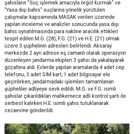
şahısların "Suç işlemek amacıyla örgüt kurmak" ve
"Yasa dışı bahis" suçlarına yönelik yürütülen
çalışmalar kapsamında MASAK verileri üzerinde
yapılan inceleme ve analizler sonucunda yasa dışı
bahis oynatılmasında para nakline aracılık ettikleri
tespit edilen M.G. (28), F.G. (21) ve H.E. (21) olmak
üzere 3 şüphelinin adresleri belirlendi. Aksaray
merkezde 2 ayrı adrese eş zamanlı olarak operasyon
düzenleyen jandarma ekipleri 3 şahsı da yakalayarak
gözaltına aldı. Evlerde yapılan aramalarda 4 adet cep
telefonu, 3 adet SIM kart, 1 adet bilgisayar ele
geçirilirken, jandarmadaki işlemleri tamamlanan
şüpheliler adliyeye sevk edildi. M.G. ve F.G. isimli
şahıslar çıkarıldıkları mahkemece adli kontrol şartı ile
serbest kalırken H.E. isimli şahıs tutuklanarak
cezaevine gönderildi.