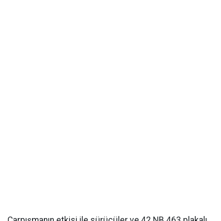
Çarpışmanın etkisi ile sürücüler ve 42 NB 463 plakalı