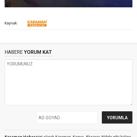
Kaynak:
HABERE
YORUM KAT
Karaman Habercisi
olarak Karaman, Konya, Aksaray, Niğde gibi bölge