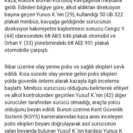
Kaza, Atatürk Bulvarı Kurtuluş Kavşağında meydana
geldi. Edinilen bilgiye göre, alkol aldıktan direksiyon
başına geçen Yunus K.'nin (29), kullandığı 50 UB 322
plakalı minibüs, kavşağa geldiğinde sürücünün
direksiyon hakimiyetini kaybetmesi sonucu Cengiz Y.
(44) idaresindeki 68 ABS 646 plakalı otomobil ve
Orhan Y. (33) yönetimindeki 68 AEE 951 plakalı
otomobille çarpıştı.
İhbar üzerine olay yerine polis ve sağlık ekipleri sevk
edildi. Kısa sürede olay yerine gelen polis ekipleri
yolda güvenlik önlemi alarak kazayla ilgili inceleme
başlattı. Minibüs sürücüsü olduğunu belirterek ehliyet
ve alkol kontrolünden geçirilen Yusuf K.'nin (42) diğer
sürücüler tarafından sürücü olmadığı, araçta yolcu
olduğunu beyan edildi. Bunun üzerine Kent Güvenlik
Sistemi (KGYS) kameralarından kaza anını inceleyen
polis ekipleri beyanı doğrulayarak asıl sürücünün
yalan beyanda bulunan Yusuf K.'nın kardeşi Yunus K.