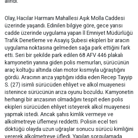
alındı.
Olay, Hacılar Harmanı Mahallesi Aşık Molla Caddesi
üzerinde yaşandı. Edinilen bilgiye göre, gece yarısı
cadde üzerinde uygulama yapan İl Emniyet Müdürlüğü
Trafik Denetleme ve Asayiş Şubesi ekipleri bir aracın
uygulama noktasına gelmeden sağa park ettiğini fark
etti. Seri bir şekilde park edilen 68 AFV 446 plakalı
kamyonetin yanına giden polis memurları, sürücünün
araç koltuğu altında olan motor kısmıyla uğraştığını
gördü. Aracının arıza yaptığını iddia eden Recep Tayyip
S. (27) isimli sürücüden ehliyet ve alkol muayenesi
istenince sürücünün arıza oyunu bozuldu. Kamyonetin
herhangi bir arızasının olmadığını tespit eden polis
ekipleri sürücüden ehliyet isteyerek alkol muayenesi
yapmak istedi. Ancak şahıs kimlik vermeye ve
alkolmetreye üflemeyi reddetti. Polisin ecel teri
döktüğü olayda uzun uğraşlar sonucu sürücü kimliğini
vererek alkolmetreye üfledi. Yapılan sorgulamada