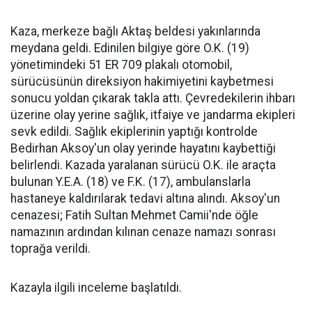
Kaza, merkeze bağlı Aktaş beldesi yakınlarında
meydana geldi. Edinilen bilgiye göre O.K. (19)
yönetimindeki 51 ER 709 plakalı otomobil,
sürücüsünün direksiyon hakimiyetini kaybetmesi
sonucu yoldan çıkarak takla attı. Çevredekilerin ihbarı
üzerine olay yerine sağlık, itfaiye ve jandarma ekipleri
sevk edildi. Sağlık ekiplerinin yaptığı kontrolde
Bedirhan Aksoy'un olay yerinde hayatını kaybettiği
belirlendi. Kazada yaralanan sürücü O.K. ile araçta
bulunan Y.E.A. (18) ve F.K. (17), ambulanslarla
hastaneye kaldırılarak tedavi altına alındı. Aksoy'un
cenazesi; Fatih Sultan Mehmet Camii'nde öğle
namazının ardından kılınan cenaze namazı sonrası
toprağa verildi.
Kazayla ilgili inceleme başlatıldı.