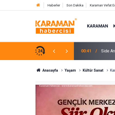
Haberler
Son Dakika
Karaman Vefat E
KARAMAN
en Çocuğa Nefes Kesen Kurtarma Operasyonu
24
18:45
Alanya’d
Anasayfa
Yaşam
Kültür Sanat
Ka