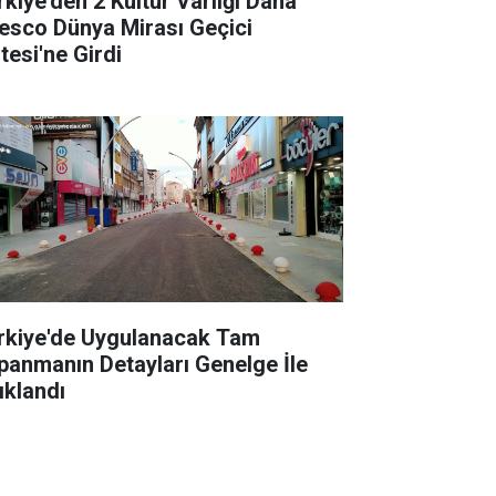
rkiye'den 2 Kültür Varlığı Daha
esco Dünya Mirası Geçici
tesi'ne Girdi
rkiye'de Uygulanacak Tam
panmanın Detayları Genelge İle
ıklandı