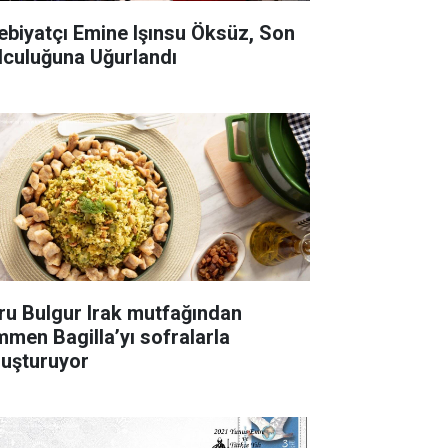
ebiyatçı Emine Işınsu Öksüz, Son
lculuğuna Uğurlandı
ru Bulgur Irak mutfağından
mmen Bagilla’yı sofralarla
luşturuyor