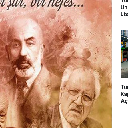
Tü
Un
Lis
Tü
Ka
Aç