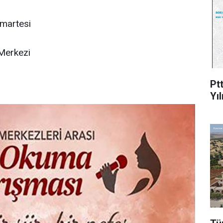
martesi
 Merkezi
Pt
Yı