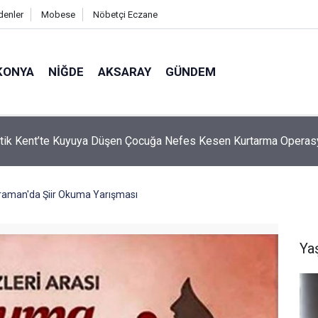
denler
Mobese
Nöbetçi Eczane
KONYA
NIĞDE
AKSARAY
GÜNDEM
a Mikroplastik Kirliliğine Karşı Mücadelenin Startı Verildi
raman'da Şiir Okuma Yarışması
Ya