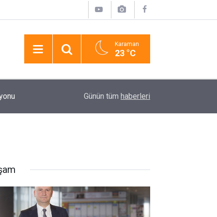
Karaman
23 °C
17:58
Pasajda Ölü Bulunan Eyüp Can Davası Sürüyor
Günün tüm
haberleri
şam