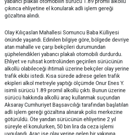
yabancı plakalı otomobilin sürücü 1.89 promil alkollü
çıkınca ehliyetine el konularak adli işlem gereği
gözaltına alındı.
Olay Kılıçaslan Mahallesi Somuncu Baba Külliyesi
önünde yaşandı. Edinilen bilgiye göre, bölgede devriye
atan mahalle ve çarşı bekçileri durumundan
şüphelendikleri yabancı plakalı otomobili durdurdu.
Ehliyet ve ruhsat kontrolünden geçirilen sürücünün
alkollü olabileceği ihtimali üzerine bekçiler olay yerine
trafik ekibi istedi. Kısa sürede adrese gelen trafik
ekipleri alkol metreyle yaptığı ölçümde Onur Enes Y.
isimli sürücü 1.89 promil alkollü çıktı. Bunun üzerine
sürücü hakkında alkollü araç kullanmak suçundan
Aksaray Cumhuriyet Başsavcılığı tarafından başlatılan
adli işlem gereği gözaltına alınarak polis merkezine
götürüldü. Öte yandan sürücünün ehliyetine 2 yıl
süreyle el konulurken, 50 bin lira da ceza işlemi
uygulandı. Araç ise olay yerine gelen bir yakınına