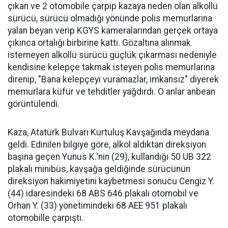
çıkan ve 2 otomobile çarpıp kazaya neden olan alkollü
sürücü, sürücü olmadığı yönünde polis memurlarına
yalan beyan verip KGYS kameralarından gerçek ortaya
çıkınca ortalığı birbirine kattı. Gözaltına alınmak
istemeyen alkollü sürücü güçlük çıkarması nedeniyle
kendisine kelepçe takmak isteyen polis memurlarına
direnip, "Bana kelepçeyi vuramazlar, imkansız" diyerek
memurlara küfür ve tehditler yağdırdı. O anlar anbean
görüntülendi.
Kaza, Atatürk Bulvarı Kurtuluş Kavşağında meydana
geldi. Edinilen bilgiye göre, alkol aldıktan direksiyon
başına geçen Yunus K.'nin (29), kullandığı 50 UB 322
plakalı minibüs, kavşağa geldiğinde sürücünün
direksiyon hakimiyetini kaybetmesi sonucu Cengiz Y.
(44) idaresindeki 68 ABS 646 plakalı otomobil ve
Orhan Y. (33) yönetimindeki 68 AEE 951 plakalı
otomobille çarpıştı.