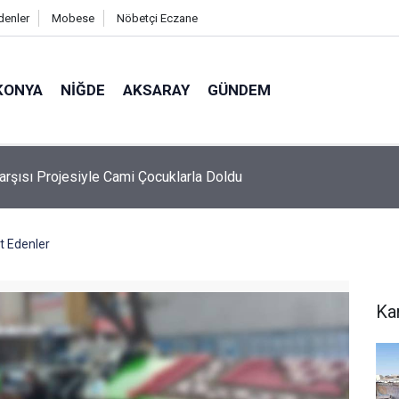
denler
Mobese
Nöbetçi Eczane
KONYA
NIĞDE
AKSARAY
GÜNDEM
’da Fuhuşa Aracılık Operasyonunda 7 Tutuklama
t Edenler
Ka