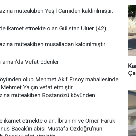
ına müteakiben Yeşil Camiden kaldırılmıştır.
de ikamet etmekte olan Gülistan Uluer (42)
ına müteakiben musalladan kaldırılmıştır.
raman’da Vefat Edenler
Ka
Çar
köyünden olup Mehmet Akif Ersoy mahallesinde
Mehmet Yalçın vefat etmiştir.
zına müteakiben Bostanözü köyünden
de ikamet etmekte olan, İbrahim ve Ömer Faruk
Yunus Bacak’ın abisi Mustafa Özdoğru’nun