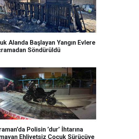
luk Alanda Başlayan Yangın Evlere
çramadan Söndürüldü
raman’da Polisin ’dur’ İhtarına
mayan Ehliyetsiz Çocuk Sürücüye