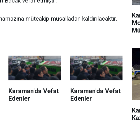
h Bacak vefat etmiştir.
Ka
namazına müteakip musalladan kaldırılacaktır.
Mo
Mü
Karaman'da Vefat
Karaman'da Vefat
Edenler
Edenler
Ka
Ka