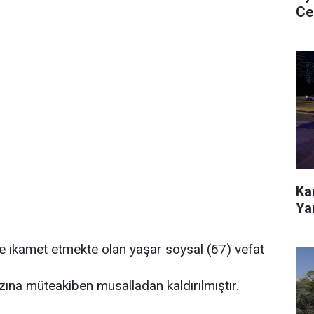
Ce
Ka
Yar
de ikamet etmekte olan yaşar soysal (67) vefat
ına müteakiben musalladan kaldırılmıştır.