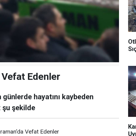
Ot
Sı
Vefat Edenler
 günlerde hayatını kaybeden
 şu şekilde
Ka
raman’da Vefat Edenler
Uy