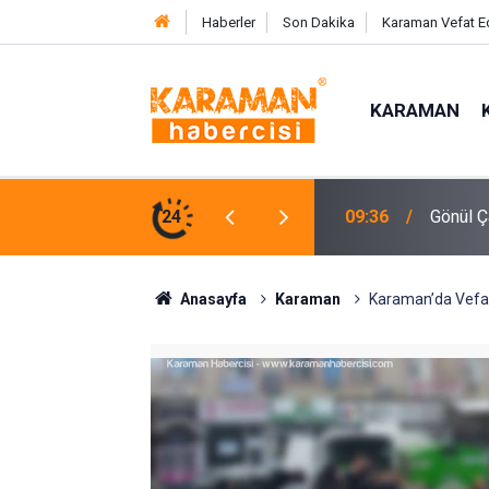
Haberler
Son Dakika
Karaman Vefat E
KARAMAN
ocuklarla Doldu
24
23:56
Antalya
Anasayfa
Karaman
Karaman’da Vefa