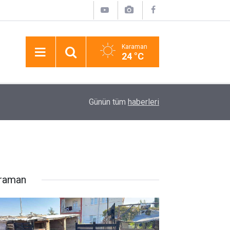
Karaman
24 °C
23:53
Hayatını Kaybettiği Gazetelerini Almayınca Anlaş
Günün tüm
haberleri
raman