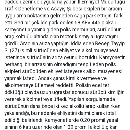
cadde üzerinde uygulama yapan İl Emniyet Müdürlüğü
Trafik Denetleme ve Asayiş Şubesi ekipleri bir aracın
uygulama noktasına gelmeden sağa park ettiğini fark
etti. Seri bir şekilde park edilen 68 AFV 446 plakalı
kamyonetin yanına giden polis memurları, sürücünün
araç koltuğu altında olan motor kısmıyla uğraştığını
gördü. Aracının arıza yaptığını iddia eden Recep Tayyip
S. (27) isimli sürücüden ehliyet ve alkol muayenesi
istenince sürücünün arıza oyunu bozuldu. Kamyonetin
herhangi bir arızasının olmadığını tespit eden polis
ekipleri sürücüden ehliyet isteyerek alkol muayenesi
yapmak istedi. Ancak şahıs kimlik vermeye ve
alkolmetreye üflemeyi reddetti. Polisin ecel teri
döktüğü olayda uzun uğraşlar sonucu sürücü kimliğini
vererek alkolmetreye üfledi. Yapılan sorgulamada
sürücünün daha önce iki kez alkollü araç kullanırken
yakalandığı, bu nedenle ehliyetini daimi olarak iptal
edildiği belirlendi. Kamyonetlerde 0.20 promil yasal
sınırın 6 katı üzerinde olan 1.39 promil alkollü çıkan