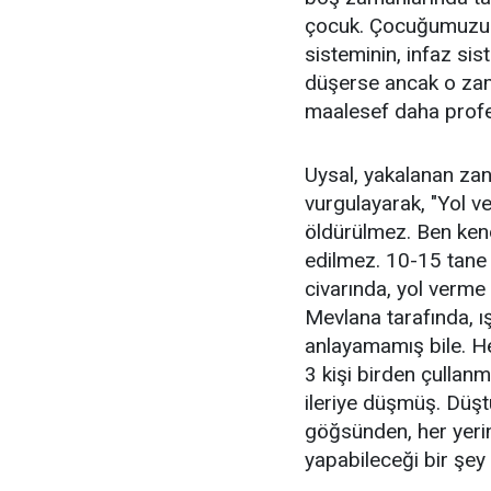
çocuk. Çocuğumuzu h
sisteminin, infaz si
düşerse ancak o zam
maalesef daha profesy
Uysal, yakalanan zanlı
vurgulayarak, "Yol v
öldürülmez. Ben kendi
edilmez. 10-15 tane 
civarında, yol verm
Mevlana tarafında, ı
anlayamamış bile. H
3 kişi birden çullan
ileriye düşmüş. Düşt
göğsünden, her yeri
yapabileceği bir şey 