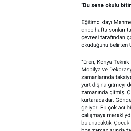
"Bu sene okulu biti
Eğitimci dayı Mehmet
önce hafta sonları ta
çevresi tarafından ç
okuduğunu belirten Uy
"Eren, Konya Teknik 
Mobilya ve Dekorasy
zamanlarında taksiye 
yurt dışına gitmeyi 
zamanında gitmiş. Ço
kurtaracaklar. Gönd
geliyor. Bu çok acı 
çalışmaya meraklıyd
bulunacaktık. Çocuk 
boş zamanlarında taks