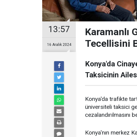
13:57
Karamanlı G
Tecellisini 
16 Aralık 2024
Konya'da Cinaye
Taksicinin Aile
Konya'da trafikte tar
üniversiteli taksici g
cezalandırılmasını bek
Konya'nın merkez Ka