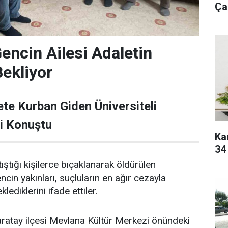
Çar
encin Ailesi Adaletin
Bekliyor
te Kurban Giden Üniversiteli
si Konuştu
Ka
34
tıştığı kişilerce bıçaklanarak öldürülen
encin yakınları, suçluların en ağır cezayla
lediklerini ifade ettiler.
ratay ilçesi Mevlana Kültür Merkezi önündeki