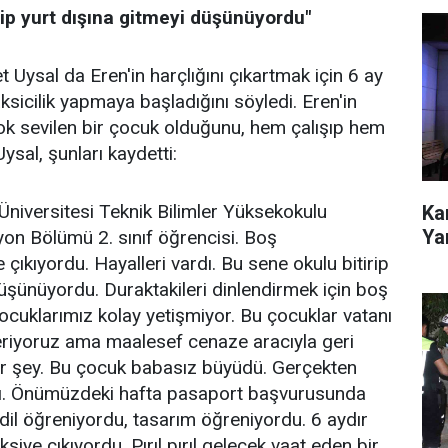
rip yurt dışına gitmeyi düşünüyordu"
 Uysal da Eren'in harçlığını çıkartmak için 6 ay
ksicilik yapmaya başladığını söyledi. Eren'in
ok sevilen bir çocuk olduğunu, hem çalışıp hem
sal, şunları kaydetti:
Üniversitesi Teknik Bilimler Yüksekokulu
Ka
Yar
on Bölümü 2. sınıf öğrencisi. Boş
çıkıyordu. Hayalleri vardı. Bu sene okulu bitirip
düşünüyordu. Duraktakileri dinlendirmek için boş
cuklarımız kolay yetişmiyor. Bu çocuklar vatanı
eriyoruz ama maalesef cenaze aracıyla geri
bir şey. Bu çocuk babasız büyüdü. Gerçekten
ı. Önümüzdeki hafta pasaport başvurusunda
dil öğreniyordu, tasarım öğreniyordu. 6 aydır
iye çıkıyordu. Pırıl pırıl gelecek vaat eden bir