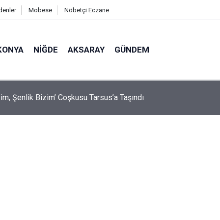
denler
Mobese
Nöbetçi Eczane
KONYA
NIĞDE
AKSARAY
GÜNDEM
de Minikler Trafik Kurallarını Direksiyon Başında Öğrendi