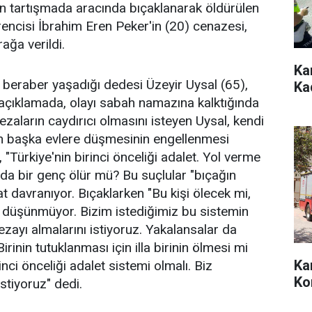
kan tartışmada aracında bıçaklanarak öldürülen
rencisi İbrahim Eren Peker'in (20) cenazesi,
ğa verildi.
Ka
beraber yaşadığı dedesi Üzeyir Uysal (65),
Ka
 açıklamada, olayı sabah namazına kalktığında
Cezaların caydırıcı olmasını isteyen Uysal, kendi
in başka evlere düşmesinin engellenmesi
, "Türkiye'nin birinci önceliği adalet. Yol verme
a bir genç ölür mü? Bu suçlular "bıçağın
t davranıyor. Bıçaklarken "Bu kişi ölecek mi,
 düşünmüyor. Bizim istediğimiz bu sistemin
zayı almalarını istiyoruz. Yakalansalar da
irinin tutuklanması için illa birinin ölmesi mi
Ka
inci önceliği adalet sistemi olmalı. Biz
Ko
stiyoruz" dedi.