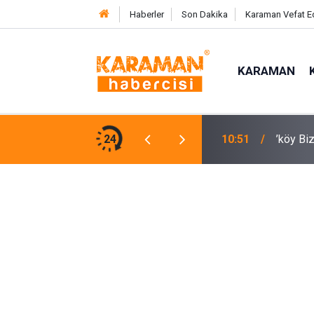
Haberler
Son Dakika
Karaman Vefat E
KARAMAN
u Tarsus’a Taşındı
24
10:36
Mersin’