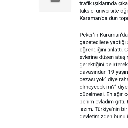
trafik ışıklarında çı
taksici üniversite öğ
Karaman'da dün topra
Peker'in Karaman'da 
gazetecilere yaptığı
öğrendiğini anlattı. 
evlerine düşen ateş
gerektiğini belirterek
davasından 19 yaşınd
cezası yok" diye raha
ölmeyecek mi?" diye
düzelmesi. En ağır ce
benim evladım gitti. B
lazım. Türkiye'nin bir
devletimizden bunu i