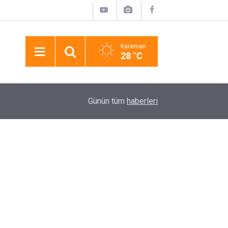
Karaman
28 °C
10:21
Kocagöz, Altınova’nın Taleplerini Yerinde Dinledi
Günün tüm
haberleri