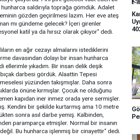
unharca saldırıyla toprağa gömdük. Adalet
Ka
steminin gözden geçirilmesi lazım. Her eve ateş
Uy
an mı gündeme gelecek? İçeri girenler
40
onel katil ya da hırsız olarak çıkıyor" dedi.
ların en ağır cezayı almalarını istediklerini
erme davasından dolayı bir insan hunharca
 ellerimle yıkadım. Bir insan delik deşik
bıçak darbesi gördük. Alaattin Tepesi
e meselesi yüzünden takışmışlar. Daha sonra
şıklarda önüne kırmışlar. Çocuk ne olduğunu
emen kapıdan iner inmez orada yere sermişler.
mış. Kendini bir şekilde kurtarmış ama 10 metre
Gö
ükten sonra asıl darbe yemiş. Kalbinden,
Pe
nden paramparça etmişler. Normal bir insanın
değil. Bu hunharca işlenmiş bir cinayettir" dedi.