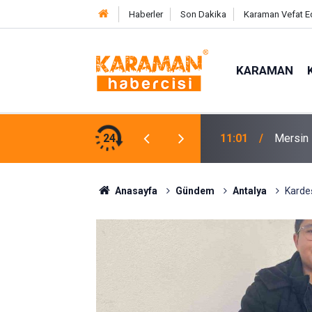
Haberler
Son Dakika
Karaman Vefat E
KARAMAN
rsları Lgs’de Başarı Getirdi
24
10:45
Mersin’
Anasayfa
Gündem
Antalya
Kardeş