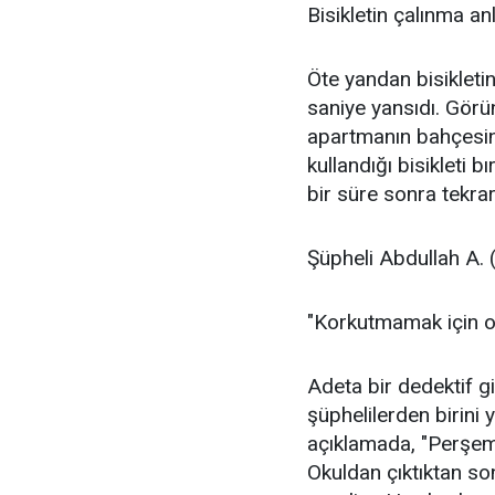
Bisikletin çalınma an
Öte yandan bisikleti
saniye yansıdı. Görün
apartmanın bahçesine
kullandığı bisikleti b
bir süre sonra tekrar
Şüpheli Abdullah A. (
"Korkutmamak için 
Adeta bir dedektif gi
şüphelilerden birini 
açıklamada, "Perşemb
Okuldan çıktıktan s