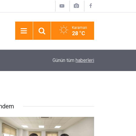
Karaman
28 °C
10:42
Mersin’de Özel Bireyler Açık Havada Sinema Ke
Günün tüm
haberleri
ndem