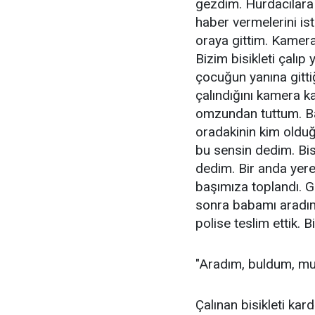
gezdim. Hurdacılara g
haber vermelerini i
oraya gittim. Kamera
Bizim bisikleti çalıp 
çocuğun yanına gitt
çalındığını kamera k
omzundan tuttum. Ba
oradakinin kim oldu
bu sensin dedim. Bis
dedim. Bir anda yere 
başımıza toplandı. G
sonra babamı aradım.
polise teslim ettik. B
"Aradım, buldum, mu
Çalınan bisikleti kar