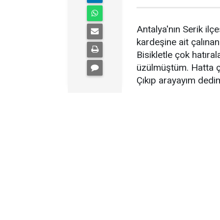
Antalya'nın Serik il
kardeşine ait çalınan 
Bisikletle çok hatıra
üzülmüştüm. Hatta ça
Çıkıp arayayım dedi