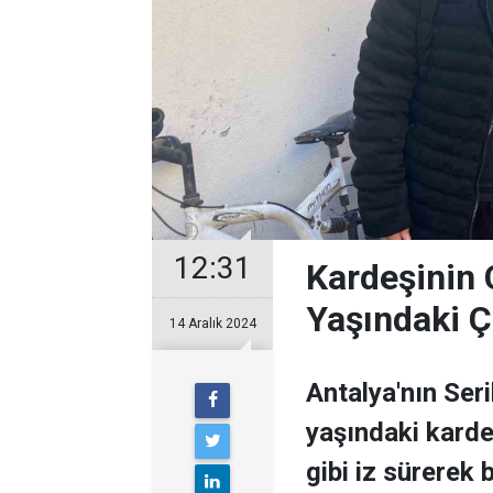
12:31
Kardeşinin Ç
Yaşındaki Ç
14 Aralık 2024
Antalya'nın Ser
yaşındaki kardeş
gibi iz sürerek 