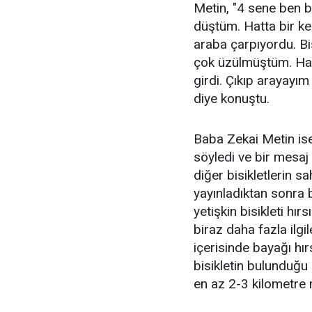
Metin, "4 sene ben b
düştüm. Hatta bir ke
araba çarpıyordu. Bis
çok üzülmüştüm. Hat
girdi. Çıkıp arayay
diye konuştu.
Baba Zekai Metin ise,
söyledi ve bir mesaj 
diğer bisikletlerin 
yayınladıktan sonra b
yetişkin bisikleti hır
biraz daha fazla ilgi
içerisinde bayağı hı
bisikletin bulunduğu
en az 2-3 kilometre 