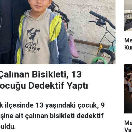
Me
Ku
alınan Bisikleti, 13
ocuğu Dedektif Yaptı
ik ilçesinde 13 yaşındaki çocuk, 9
ine ait çalınan bisikleti dedektif
Me
buldu.
Va