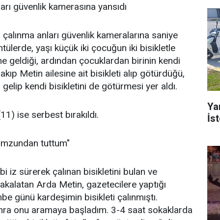
ları güvenlik kamerasına yansıdı
n çalınma anları güvenlik kameralarına saniye
tülerde, yaşı küçük iki çocuğun iki bisikletle
 geldiği, ardından çocuklardan birinin kendi
ırakıp Metin ailesine ait bisikleti alıp götürdüğü,
 gelip kendi bisikletini de götürmesi yer aldı.
Ya
11) ise serbest bırakıldı.
İs
omzundan tuttum"
bi iz sürerek çalınan bisikletini bulan ve
yakalatan Arda Metin, gazetecilere yaptığı
e günü kardeşimin bisikleti çalınmıştı.
onra onu aramaya başladım. 3-4 saat sokaklarda