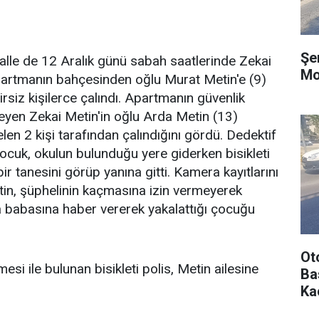
Şe
halle de 12 Aralık günü sabah saatlerinde Zekai
Mo
partmanın bahçesinden oğlu Murat Metin'e (9)
elirsiz kişilerce çalındı. Apartmanın güvenlik
zleyen Zekai Metin'in oğlu Arda Metin (13)
gelen 2 kişi tarafından çalındığını gördü. Dedektif
çocuk, okulun bulunduğu yere giderken bisikleti
ir tanesini görüp yanına gitti. Kamera kayıtlarını
tin, şüphelinin kaçmasına izin vermeyerek
a babasına haber vererek yakalattığı çocuğu
Ot
esi ile bulunan bisikleti polis, Metin ailesine
Ba
Ka