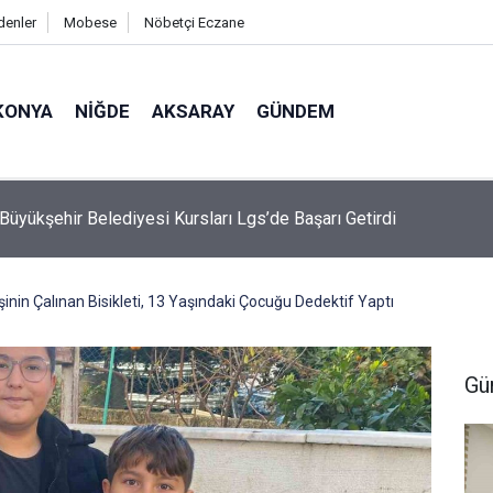
denler
Mobese
Nöbetçi Eczane
KONYA
NIĞDE
AKSARAY
GÜNDEM
de ‘yaz Dostum’ Konserleri Vatandaşları Müzikle Buluşturuyor
inin Çalınan Bisikleti, 13 Yaşındaki Çocuğu Dedektif Yaptı
Gü