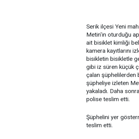
Serik ilçesi Yeni ma
Metin'in oturduğu a
ait bisiklet kimliği b
kamera kayıtlarını i
bisikletin bisikletle 
gibi iz süren küçük 
çalan şüphelilerden b
şüpheliye izleten Me
yakaladı. Daha sonr
polise teslim etti.
Şüphelini yer gösterm
teslim etti.