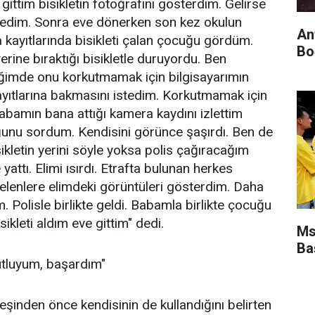
ittim bisikletin fotoğrafını gösterdim. Gelirse
stedim. Sonra eve dönerken son kez okulun
An
 kayıtlarında bisikleti çalan çocuğu gördüm.
Bo
yerine bıraktığı bisikletle duruyordu. Ben
iğimde onu korkutmamak için bilgisayarımın
ayıtlarına bakmasını istedim. Korkutmamak için
bamın bana attığı kamera kaydını izlettim
ğunu sordum. Kendisini görünce şaşırdı. Ben de
ikletin yerini söyle yoksa polis çağıracağım
yattı. Elimi ısırdı. Etrafta bulunan herkes
elenlere elimdeki görüntüleri gösterdim. Daha
 Polisle birlikte geldi. Babamla birlikte çocuğu
isikleti aldım eve gittim" dedi.
Ms
Ba
tluyum, başardım"
deşinden önce kendisinin de kullandığını belirten