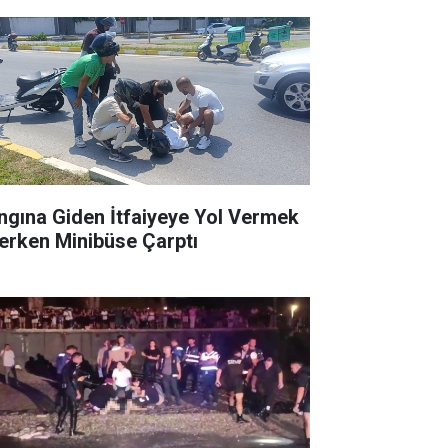
ngına Giden İtfaiyeye Yol Vermek
terken Minibüse Çarptı