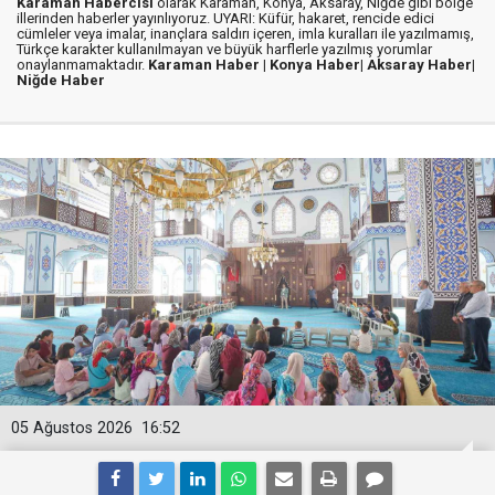
Karaman Habercisi
olarak Karaman, Konya, Aksaray, Niğde gibi bölge
illerinden haberler yayınlıyoruz. UYARI: Küfür, hakaret, rencide edici
cümleler veya imalar, inançlara saldırı içeren, imla kuralları ile yazılmamış,
Türkçe karakter kullanılmayan ve büyük harflerle yazılmış yorumlar
onaylanmamaktadır.
Karaman Haber |
Konya Haber|
Aksaray Haber|
Niğde Haber
05 Ağustos 2026
16:52