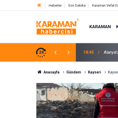
Haberler
Son Dakika
Karaman Vefat E
KARAMAN
e Karşı Mücadelenin Startı Verildi
24
17:58
Pasajda
Anasayfa
Gündem
Kayseri
Kayser