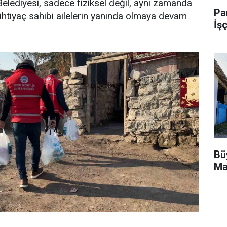
elediyesi, sadece fiziksel değil, aynı zamanda
Pa
ihtiyaç sahibi ailelerin yanında olmaya devam
İşç
Bü
Ma