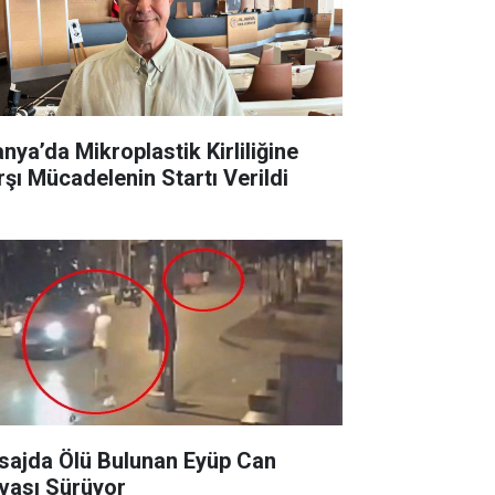
anya’da Mikroplastik Kirliliğine
rşı Mücadelenin Startı Verildi
sajda Ölü Bulunan Eyüp Can
vası Sürüyor