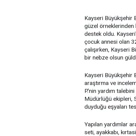
Kayseri Büyükşehir B
güzel örneklerinden b
destek oldu. Kayseri
çocuk annesi olan 3
çalışırken, Kayseri B
bir nebze olsun güld
Kayseri Büyükşehir B
araştırma ve incelem
P.'nin yardım talebin
Müdürlüğü ekipleri, S
duyduğu eşyaları tesl
Yapılan yardımlar ara
seti, ayakkabı, kırta