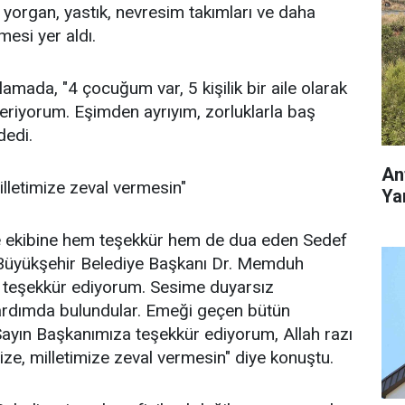
, yorgan, yastık, nevresim takımları ve daha
esi yer aldı.
klamada, "4 çocuğum var, 5 kişilik bir aile olarak
riyorum. Eşimden ayrıyım, zorluklarla baş
dedi.
An
illetimize zeval vermesin"
Yar
e ekibine hem teşekkür hem de dua eden Sedef
n, Büyükşehir Belediye Başkanı Dr. Memduh
e teşekkür ediyorum. Sesime duyarsız
yardımda bulundular. Emeği geçen bütün
ayın Başkanımıza teşekkür ediyorum, Allah razı
ize, milletimize zeval vermesin" diye konuştu.