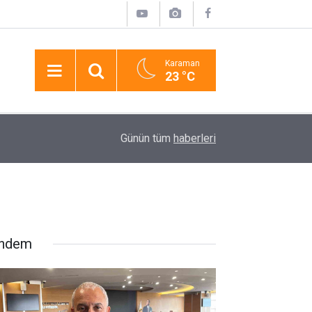
Karaman
23 °C
17:19
Lüks Otomobille Kar Maskeli Milyonluk Soygun
Günün tüm
haberleri
ndem