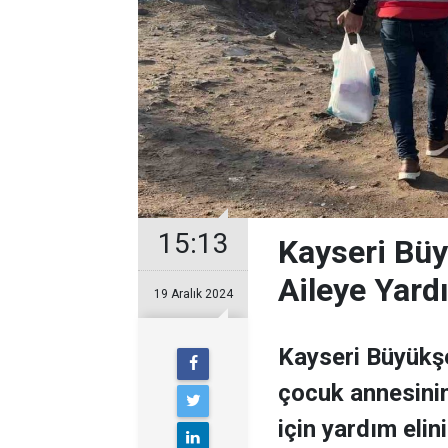
15:13
Kayseri Büy
Aileye Yard
19 Aralık 2024
Kayseri Büyükşe
çocuk annesini
için yardım elini