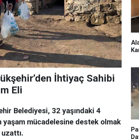
Al
Ka
ükşehir’den İhtiyaç Sahibi
ım Eli
hir Belediyesi, 32 yaşındaki 4
n yaşam mücadelesine destek olmak
Pa
 uzattı.
Da