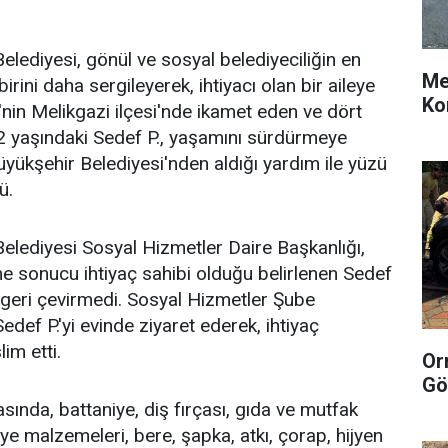
elediyesi, gönül ve sosyal belediyeciliğin en
Me
irini daha sergileyerek, ihtiyacı olan bir aileye
Ko
'nin Melikgazi ilçesi'nde ikamet eden ve dört
2 yaşındaki Sedef P., yaşamını sürdürmeye
üyükşehir Belediyesi'nden aldığı yardım ile yüzü
ü.
elediyesi Sosyal Hizmetler Daire Başkanlığı,
e sonucu ihtiyaç sahibi olduğu belirlenen Sedef
i geri çevirmedi. Sosyal Hizmetler Şube
edef P.'yi evinde ziyaret ederek, ihtiyaç
im etti.
Or
Gö
sında, battaniye, diş fırçası, gıda ve mutfak
siye malzemeleri, bere, şapka, atkı, çorap, hijyen