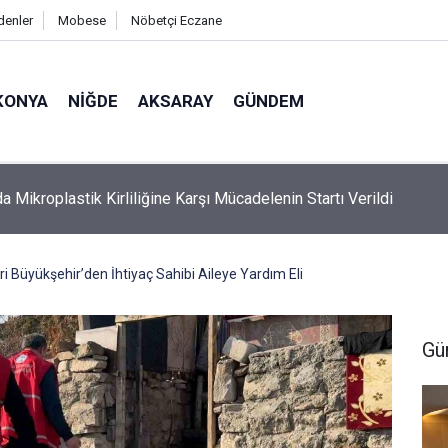
denler
Mobese
Nöbetçi Eczane
KONYA
NIĞDE
AKSARAY
GÜNDEM
 Ölü Bulunan Eyüp Can Davası Sürüyor
i Büyükşehir’den İhtiyaç Sahibi Aileye Yardım Eli
Gü