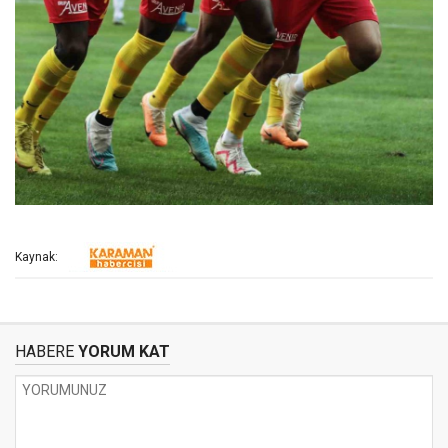
Kaynak:
HABERE
YORUM KAT