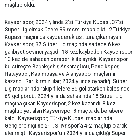
mağlup oldu.
Kayserispor, 2024 yılında 2'si Türkiye Kupası, 37'si
Süper Lig olmak üzere 39 resmi maça çıktı. 2 Türkiye
Kupası maçını da kaybederek üst tura çıkamayan
Kayserispor, 37 Süper Lig maçında sadece 6 kez
galibiyet sevinci yaşadı. 18 kez kaybeden Kayserispor
13 kez de sahadan beraberlik ile ayrıldı. Kayserispor,
bu süreçte Başakşehir, Ankaragücü, Pendikspor,
Hatayspor, Kasımpaşa ve Alanyaspor maçlarını
kazandı. Sarı kırmızılılar; 2024 yılında oynadığı Süper
Lig maçlarında rakip filelere 36 gol atarken kalesinde
69 gol gördü. 2024 yılında sahasında 18 Süper Lig
maçına çıkan Kayserispor, 2 kez kazandı. 8 kez
mağlubiyet alan Kayserispor 8 maçta da berabere
kaldı. Kayserispor; Türkiye Kupası maçlarında
Gençlerbirliği'ne 2-1, Silivrispor'a 4-2 mağlup olarak
elenmişti. Kayserispor'un 2024 yılında çıktığı Süper