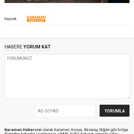
Kaynak:
HABERE
YORUM KAT
Karaman Habercisi
olarak Karaman, Konya, Aksaray, Niğde gibi bölge
illerinden haberler yayınlıyoruz. UYARI: Küfür, hakaret, rencide edici