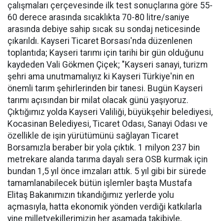
çalışmaları çerçevesinde ilk test sonuçlarına göre 55-
60 derece arasında sıcaklıkta 70-80 litre/saniye
arasında debiye sahip sıcak su sondaj neticesinde
çıkarıldı. Kayseri Ticaret Borsası'nda düzenlenen
toplantıda; Kayseri tarımı için tarihi bir gün olduğunu
kaydeden Vali Gökmen Çiçek; "Kayseri sanayi, turizm
şehri ama unutmamalıyız ki Kayseri Türkiye'nin en
önemli tarım şehirlerinden bir tanesi. Bugün Kayseri
tarımı açısından bir milat olacak günü yaşıyoruz.
Çıktığımız yolda Kayseri Valiliği, büyükşehir belediyesi,
Kocasinan Belediyesi, Ticaret Odası, Sanayi Odası ve
özellikle de işin yürütümünü sağlayan Ticaret
Borsamızla beraber bir yola çıktık. 1 milyon 237 bin
metrekare alanda tarıma dayalı sera OSB kurmak için
bundan 1,5 yıl önce imzaları attık. 5 yıl gibi bir sürede
tamamlanabilecek bütün işlemler başta Mustafa
Elitaş Bakanımızın tıkandığımız yerlerde yolu
açmasıyla, hatta ekonomik yönden verdiği katkılarla
yine milletvekillerimizin her aşamada takibiyle,