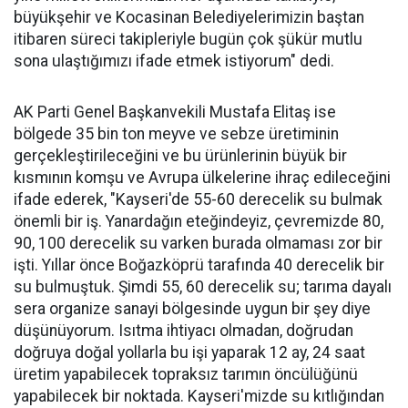
büyükşehir ve Kocasinan Belediyelerimizin baştan
itibaren süreci takipleriyle bugün çok şükür mutlu
sona ulaştığımızı ifade etmek istiyorum" dedi.
AK Parti Genel Başkanvekili Mustafa Elitaş ise
bölgede 35 bin ton meyve ve sebze üretiminin
gerçekleştirileceğini ve bu ürünlerinin büyük bir
kısmının komşu ve Avrupa ülkelerine ihraç edileceğini
ifade ederek, "Kayseri'de 55-60 derecelik su bulmak
önemli bir iş. Yanardağın eteğindeyiz, çevremizde 80,
90, 100 derecelik su varken burada olmaması zor bir
işti. Yıllar önce Boğazköprü tarafında 40 derecelik bir
su bulmuştuk. Şimdi 55, 60 derecelik su; tarıma dayalı
sera organize sanayi bölgesinde uygun bir şey diye
düşünüyorum. Isıtma ihtiyacı olmadan, doğrudan
doğruya doğal yollarla bu işi yaparak 12 ay, 24 saat
üretim yapabilecek topraksız tarımın öncülüğünü
yapabilecek bir noktada. Kayseri'mizde su kıtlığından