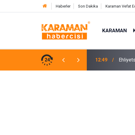
Haberler
Son Dakika
Karaman Vefat E
KARAMAN
çip Kaza Yaptı, 40 Bin Tl Ceza Ödedi
24
12:37
Mersin’