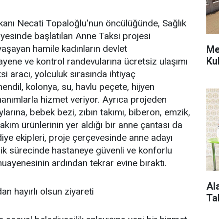
anı Necati Topaloğlu'nun öncülüğünde, Sağlık
yesinde başlatılan Anne Taksi projesi
aşayan hamile kadınların devlet
Me
Ku
yene ve kontrol randevularına ücretsiz ulaşımı
i aracı, yolculuk sırasında ihtiyaç
endil, kolonya, su, havlu peçete, hijyen
anımlarla hizmet veriyor. Ayrıca projeden
larına, bebek bezi, zıbın takımı, biberon, emzik,
akım ürünlerinin yer aldığı bir anne çantası da
diye ekipleri, proje çerçevesinde anne adayı
lik sürecinde hastaneye güvenli ve konforlu
muayenesinin ardından tekrar evine bıraktı.
Al
n hayırlı olsun ziyareti
Ta