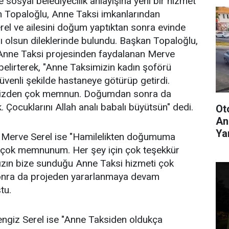
 sosyal belediyecilik anlayışına yeni bir hizmet
 Topaloğlu, Anne Taksi imkanlarından
el ve ailesini doğum yaptıktan sonra evinde
lı olsun dileklerinde bulundu. Başkan Topaloğlu,
 Anne Taksi projesinden faydalanan Merve
ni belirterek, "Anne Taksimizin kadın şoförü
venli şekilde hastaneye götürüp getirdi.
mizden çok memnun. Doğumdan sonra da
k. Çocuklarını Allah analı babalı büyütsün" dedi.
Ot
An
Yar
 Merve Serel ise "Hamilelikten doğumuma
 çok memnunum. Her şey için çok teşekkür
zın bize sunduğu Anne Taksi hizmeti çok
nra da projeden yararlanmaya devam
tu.
engiz Serel ise "Anne Taksiden oldukça