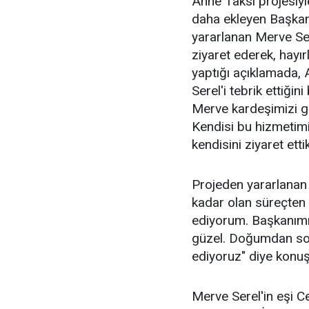
Anne Taksi projesiyle
daha ekleyen Başkan
yararlanan Merve Ser
ziyaret ederek, hayır
yaptığı açıklamada,
Serel'i tebrik ettiği
Merve kardeşimizi gü
Kendisi bu hizmeti
kendisini ziyaret etti
Projeden yararlanan
kadar olan süreçten
ediyorum. Başkanımı
güzel. Doğumdan so
ediyoruz" diye konuş
Merve Serel'in eşi C