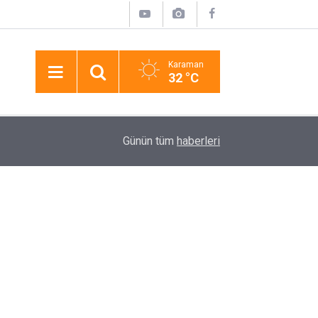
Karaman
32 °C
12:19
Karaman’da Otomobille Motosiklet Çarpıştı: 1 Ya
Günün tüm
haberleri