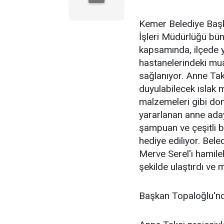
Kemer Belediye Başk
İşleri Müdürlüğü bün
kapsamında, ilçede y
hastanelerindeki mua
sağlanıyor. Anne Taks
duyulabilecek ıslak m
malzemeleri gibi don
yararlanan anne aday
şampuan ve çeşitli b
hediye ediliyor. Bele
Merve Serel'i hamile
şekilde ulaştırdı ve 
Başkan Topaloğlu'nda