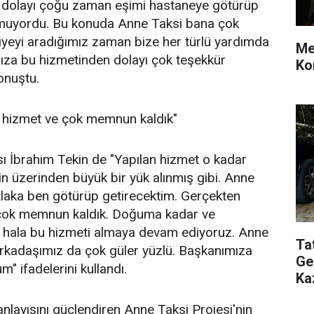
dolayı çoğu zaman eşimi hastaneye götürüp
lmuyordu. Bu konuda Anne Taksi bana çok
iyeyi aradığımız zaman bize her türlü yardımda
Me
ıza bu hizmetinden dolayı çok teşekkür
Ko
onuştu.
r hizmet ve çok memnun kaldık"
ı İbrahim Tekin de "Yapılan hizmet o kadar
in üzerinden büyük bir yük alınmış gibi. Anne
laka ben götürüp getirecektim. Gerçekten
 çok memnun kaldık. Doğuma kadar ve
hala bu hizmeti almaya devam ediyoruz. Anne
Ta
arkadaşımız da çok güler yüzlü. Başkanımıza
Ge
" ifadelerini kullandı.
Ka
anlayışını güçlendiren Anne Taksi Projesi'nin