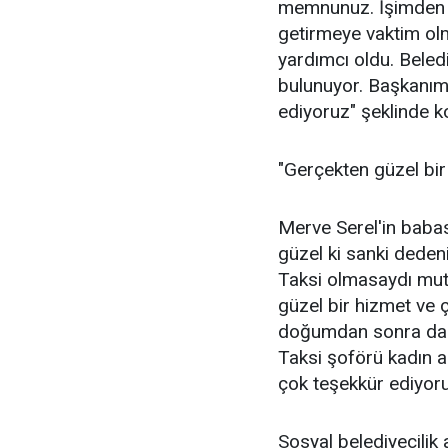
memnunuz. İşimden 
getirmeye vaktim o
yardımcı oldu. Beled
bulunuyor. Başkanım
ediyoruz" şeklinde k
"Gerçekten güzel bi
Merve Serel'in babas
güzel ki sanki deden
Taksi olmasaydı mut
güzel bir hizmet ve
doğumdan sonra da 
Taksi şoförü kadın 
çok teşekkür ediyorum
Sosyal belediyecilik 