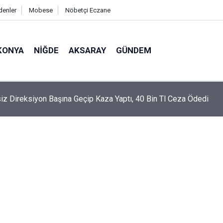
denler
Mobese
Nöbetçi Eczane
KONYA
NIĞDE
AKSARAY
GÜNDEM
de 4 Mahallenin Ortak Kullandığı Yol Yenilendi