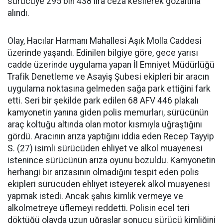
sürücüye 295 bin 438 lira ceza kesilerek gözaltına
alındı.
Olay, Hacılar Harmanı Mahallesi Aşık Molla Caddesi
üzerinde yaşandı. Edinilen bilgiye göre, gece yarısı
cadde üzerinde uygulama yapan İl Emniyet Müdürlüğü
Trafik Denetleme ve Asayiş Şubesi ekipleri bir aracın
uygulama noktasına gelmeden sağa park ettiğini fark
etti. Seri bir şekilde park edilen 68 AFV 446 plakalı
kamyonetin yanına giden polis memurları, sürücünün
araç koltuğu altında olan motor kısmıyla uğraştığını
gördü. Aracının arıza yaptığını iddia eden Recep Tayyip
S. (27) isimli sürücüden ehliyet ve alkol muayenesi
istenince sürücünün arıza oyunu bozuldu. Kamyonetin
herhangi bir arızasının olmadığını tespit eden polis
ekipleri sürücüden ehliyet isteyerek alkol muayenesi
yapmak istedi. Ancak şahıs kimlik vermeye ve
alkolmetreye üflemeyi reddetti. Polisin ecel teri
döktüğü olayda uzun uğraşlar sonucu sürücü kimliğini