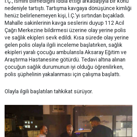
İ.Ç., ismini bilmediğini iddia ettiği arkadaşıyla bir konu
nedeniyle tartıştı. Tartışma kavgaya dönüşünce kimliği
henüz belirlenemeyen kişi, İ.Ç.'yi sırtından bıçakladı.
Mahalle sakinlerinin kavga seslerini duyup 112 Acil
Çağrı Merkezine bildirmesi üzerine olay yerine polis
ve sağlık ekipleri sevk edildi. Kısa sürede olay yerine
gelen polis olayla ilgili inceleme başlatırken, sağlık
ekipleri yaralı çocuğu ambulansla Aksaray Eğitim ve
Araştırma Hastanesine götürdü. Tedavi altına alınan
çocuğun sağlık durumunun iyi olduğu öğrenilirken,
polis şüphelinin yakalanması için çalışma başlattı.
Olayla ilgili başlatılan tahkikat sürüyor.