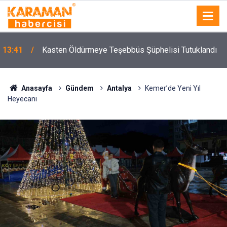
13:41
Kasten Öldürmeye Teşebbüs Şüphelisi Tutuklandı
Anasayfa
Gündem
Antalya
Kemer’de Yeni Yıl
Heyecanı