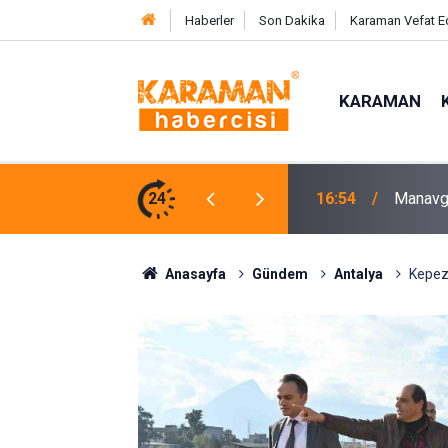
Haberler
Son Dakika
Karaman Vefat E
KARAMAN
lara Kütüphane Desteği
24
16:35
Mersin’
Anasayfa
Gündem
Antalya
Kepez’