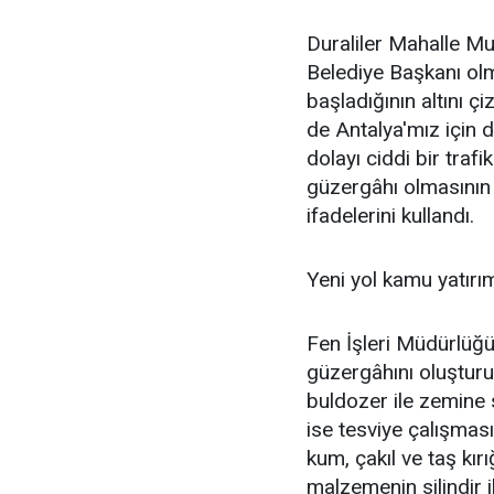
Duraliler Mahalle Mu
Belediye Başkanı olma
başladığının altını 
de Antalya'mız için 
dolayı ciddi bir trafi
güzergâhı olmasının y
ifadelerini kullandı.
Yeni yol kamu yatırı
Fen İşleri Müdürlüğü 
güzergâhını oluşturu
buldozer ile zemine 
ise tesviye çalışmas
kum, çakıl ve taş kır
malzemenin silindir i