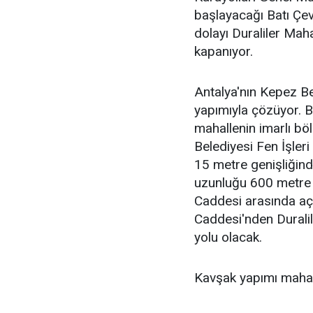
başlayacağı Batı Çev
dolayı Duraliler Maha
kapanıyor.
Antalya'nın Kepez Be
yapımıyla çözüyor. B
mahallenin imarlı bö
Belediyesi Fen İşler
15 metre genişliğinde
uzunluğu 600 metre o
Caddesi arasında açı
Caddesi'nden Duralile
yolu olacak.
Kavşak yapımı mahall