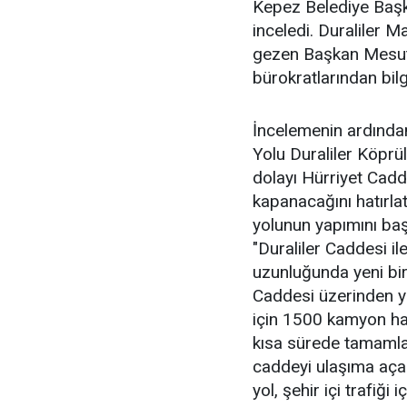
Kepez Belediye Başk
inceledi. Duraliler Ma
gezen Başkan Mesut 
bürokratlarından bilgi
İncelemenin ardında
Yolu Duraliler Köprü
dolayı Hürriyet Cadd
kapanacağını hatırlat
yolunun yapımını başl
"Duraliler Caddesi i
uzunluğunda yeni bir
Caddesi üzerinden ye
için 1500 kamyon haf
kısa sürede tamamla
caddeyi ulaşıma açac
yol, şehir içi trafiği