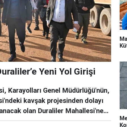
Ma
Kü
raliler’e Yeni Yol Girişi
i, Karayolları Genel Müdürlüğü'nün,
i'ndeki kavşak projesinden dolayı
anacak olan Duraliler Mahallesi'ne...
Me
Ko