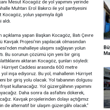
anı Mesut Kocagöz de yol yapımını yerinde
halle Muhtarı Erol Bakırcı ile yol şantiyesini
Kocagöz, yolun yapımıyla ilgili
 aldı.
n açıklama yapan Başkan Kocagöz, Batı Çevre
lü Kavşak Projesi'nin yapılacak olmasından
Bü
esi'nden mahalleye ulaşımı sağlayan yolun
Ma
tı. Bu sorunun çözümü için yeni bir giriş
attıklarını aktaran Kocagöz, şunları söyledi:
le Hürriyet Caddesi arasında 600 metre
 yol inşa ediyoruz. Bu yol, mahallenin Hürriyet
ni bir giriş yolu olacak. Yol tabanının dolgusu
riyat kullanacağız. Yol güzergâhının yapımını
yacağız. Daha sonra da asfaltını dökerek,
ağız. Kavşak projelerinden dolayı açtığımız
 için de alternatif bir ulaşım güzergâhı olacak."