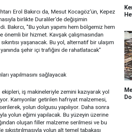
Ke
htarı Erol Bakırcı da, Mesut Kocagöz'ün, Kepez
He
sıyla birlikte Duraliler'de değişimin
çizdi. Bakırcı, "Bu yolun yapımı hem bölgemiz hem
de önemli bir hizmet. Kavşak çalışmasından
k sıkıntısı yaşanacak. Bu yol, alternatif bir ulaşım
anında şehir içi trafiğini de rahatlatacak"
mları yapılmasını sağlayacak
Me
ekipleri, iş makineleriyle zemini kazıyarak yol
Do
yor. Kamyonlar getirilen hafriyat malzemesi,
serilerek, yolun dolgusu yapılıyor. Daha sonra
ıyla yolun eğimi yapılacak. Bu yüzeyin üzerine
ığından oluşan filler malzeme serilmesi ve bu
le sıkıştırılmasıyla yolun alt temel tabakası