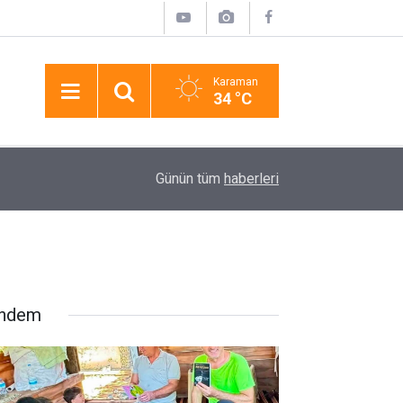
Karaman
34 °C
16:06
Aksaray’da 17 Yaşındaki Çocuk Arkadaşı Tarafınd
Günün tüm
haberleri
ndem