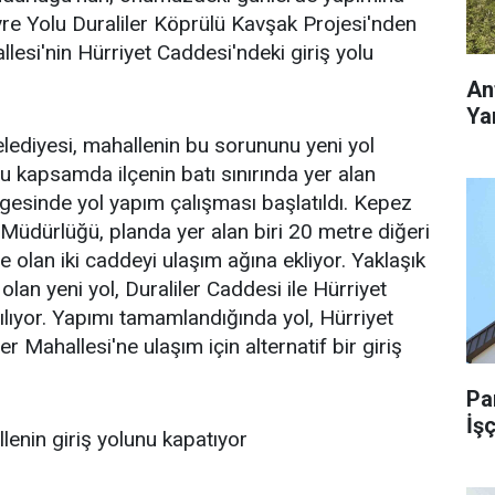
re Yolu Duraliler Köprülü Kavşak Projesi'nden
llesi'nin Hürriyet Caddesi'ndeki giriş yolu
An
Yar
lediyesi, mahallenin bu sorununu yeni yol
u kapsamda ilçenin batı sınırında yer alan
lgesinde yol yapım çalışması başlatıldı. Kepez
i Müdürlüğü, planda yer alan biri 20 metre diğeri
 olan iki caddeyi ulaşım ağına ekliyor. Yaklaşık
lan yeni yol, Duraliler Caddesi ile Hürriyet
lıyor. Yapımı tamamlandığında yol, Hürriyet
r Mahallesi'ne ulaşım için alternatif bir giriş
Pa
İşç
enin giriş yolunu kapatıyor