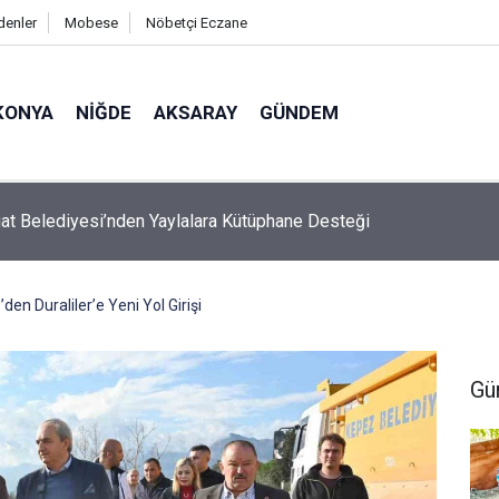
denler
Mobese
Nöbetçi Eczane
KONYA
NIĞDE
AKSARAY
GÜNDEM
de Patlayan Domates Konservesi 9 Aylık Bebeği Yaktı
den Duraliler’e Yeni Yol Girişi
Gü