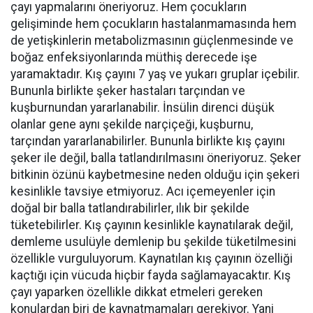
çayı yapmalarını öneriyoruz. Hem çocukların
gelişiminde hem çocukların hastalanmamasında hem
de yetişkinlerin metabolizmasının güçlenmesinde ve
boğaz enfeksiyonlarında müthiş derecede işe
yaramaktadır. Kış çayını 7 yaş ve yukarı gruplar içebilir.
Bununla birlikte şeker hastaları tarçından ve
kuşburnundan yararlanabilir. İnsülin direnci düşük
olanlar gene aynı şekilde narçiçeği, kuşburnu,
tarçından yararlanabilirler. Bununla birlikte kış çayını
şeker ile değil, balla tatlandırılmasını öneriyoruz. Şeker
bitkinin özünü kaybetmesine neden olduğu için şekeri
kesinlikle tavsiye etmiyoruz. Acı içemeyenler için
doğal bir balla tatlandırabilirler, ılık bir şekilde
tüketebilirler. Kış çayının kesinlikle kaynatılarak değil,
demleme usulüyle demlenip bu şekilde tüketilmesini
özellikle vurguluyorum. Kaynatılan kış çayının özelliği
kaçtığı için vücuda hiçbir fayda sağlamayacaktır. Kış
çayı yaparken özellikle dikkat etmeleri gereken
konulardan biri de kaynatmamaları gerekiyor. Yani