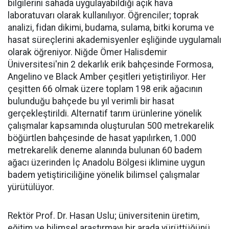
bilgilerini sahada uygulayabildiği açık hava
laboratuvarı olarak kullanılıyor. Öğrenciler; toprak
analizi, fidan dikimi, budama, sulama, bitki koruma ve
hasat süreçlerini akademisyenler eşliğinde uygulamalı
olarak öğreniyor. Niğde Ömer Halisdemir
Üniversitesi'nin 2 dekarlık erik bahçesinde Formosa,
Angelino ve Black Amber çeşitleri yetiştiriliyor. Her
çeşitten 66 olmak üzere toplam 198 erik ağacının
bulunduğu bahçede bu yıl verimli bir hasat
gerçekleştirildi. Alternatif tarım ürünlerine yönelik
çalışmalar kapsamında oluşturulan 500 metrekarelik
böğürtlen bahçesinde de hasat yapılırken, 1.000
metrekarelik deneme alanında bulunan 60 badem
ağacı üzerinden İç Anadolu Bölgesi iklimine uygun
badem yetiştiriciliğine yönelik bilimsel çalışmalar
yürütülüyor.
Rektör Prof. Dr. Hasan Uslu; üniversitenin üretim,
eğitim ve bilimsel araştırmayı bir arada yürüttüğünü