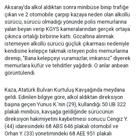
Aksaray'da alkol aldıktan sonra minibüse binip trafiğe
çıkan ve 2 otomobile çarpıp kazaya neden olan alkollü
sürücü, sürücü olmadığı yönünde polis memurlarına
yalan beyan verip KGYS kameralarından gerçek ortaya
çıkınca ortalığı birbirine kattı. Gözaltına alınmak
istemeyen alkollü sürücü güçlük çıkarması nedeniyle
kendisine kelepçe takmak isteyen polis memurlarına
direnip, "Bana kelepçeyi vuramazlar, imkansız" diyerek
memurlara küfür ve tehditler yağdırdı. O anlar anbean
görüntülendi.
Kaza, Atatürk Bulvarı Kurtuluş Kavşağında meydana
geldi. Edinilen bilgiye göre, alkol aldıktan direksiyon
başına geçen Yunus K.'nin (29), kullandığı 50 UB 322
plakalı minibüs, kavşağa geldiğinde sürücünün
direksiyon hakimiyetini kaybetmesi sonucu Cengiz Y.
(44) idaresindeki 68 ABS 646 plakalı otomobil ve
Orhan Y. (33) yönetimindeki 68 AEE 951 plakalı