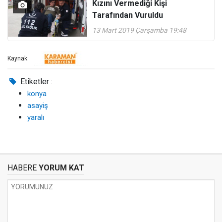
Kızını Vermediği Kişi
Tarafından Vuruldu
13 Mart 2019 Çarşamba 19:48
Kaynak:
Etiketler :
konya
asayiş
yaralı
HABERE
YORUM KAT