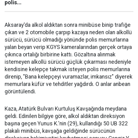
polis...
Aksaray'da alkol aldıktan sonra minibüse binip trafiğe
çıkan ve 2 otomobile çarpıp kazaya neden olan alkollü
sürücü, sürücü olmadığı yönünde polis memurlarına
yalan beyan verip KGYS kameralarından gerçek ortaya
çıkınca ortalığı birbirine kattı. Gözaltına alınmak
istemeyen alkollü sürücü güçlük çıkarması nedeniyle
kendisine kelepçe takmak isteyen polis memurlarına
direnip, "Bana kelepçeyi vuramazlar, imkansız" diyerek
memurlara küfür ve tehditler yağdırdı. O anlar anbean
görüntülendi.
Kaza, Atatürk Bulvarı Kurtuluş Kavşağında meydana
geldi. Edinilen bilgiye göre, alkol aldıktan direksiyon
başına geçen Yunus K.'nin (29), kullandığı 50 UB 322
plakalı minibüs, kavşağa geldiğinde sürücünün