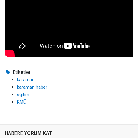
Etiketler :
karaman
karaman haber
eğitim
KMÜ
HABERE
YORUM KAT