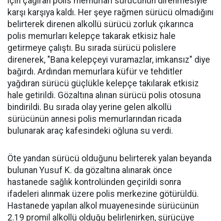
için çağıran polis memurları sürücünün direnmesiyle
karşı karşıya kaldı. Her şeye rağmen sürücü olmadığını
belirterek direnen alkollü sürücü zorluk çıkarınca
polis memurları kelepçe takarak etkisiz hale
getirmeye çalıştı. Bu sırada sürücü polislere
direnerek, "Bana kelepçeyi vuramazlar, imkansız" diye
bağırdı. Ardından memurlara küfür ve tehditler
yağdıran sürücü güçlükle kelepçe takılarak etkisiz
hale getirildi. Gözaltına alınan sürücü polis otosuna
bindirildi. Bu sırada olay yerine gelen alkollü
sürücünün annesi polis memurlarından ricada
bulunarak araç kafesindeki oğluna su verdi.
Öte yandan sürücü olduğunu belirterek yalan beyanda
bulunan Yusuf K. da gözaltına alınarak önce
hastanede sağlık kontrolünden geçirildi sonra
ifadeleri alınmak üzere polis merkezine götürüldü.
Hastanede yapılan alkol muayenesinde sürücünün
2.19 promil alkollü olduğu belirlenirken, sürücüye