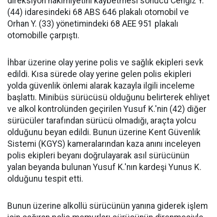
direksiyon hakimiyetini kaybetmesi sonucu Cengiz Y.
(44) idaresindeki 68 ABS 646 plakalı otomobil ve
Orhan Y. (33) yönetimindeki 68 AEE 951 plakalı
otomobille çarpıştı.
İhbar üzerine olay yerine polis ve sağlık ekipleri sevk
edildi. Kısa sürede olay yerine gelen polis ekipleri
yolda güvenlik önlemi alarak kazayla ilgili inceleme
başlattı. Minibüs sürücüsü olduğunu belirterek ehliyet
ve alkol kontrolünden geçirilen Yusuf K.'nin (42) diğer
sürücüler tarafından sürücü olmadığı, araçta yolcu
olduğunu beyan edildi. Bunun üzerine Kent Güvenlik
Sistemi (KGYS) kameralarından kaza anını inceleyen
polis ekipleri beyanı doğrulayarak asıl sürücünün
yalan beyanda bulunan Yusuf K.'nın kardeşi Yunus K.
olduğunu tespit etti.
Bunun üzerine alkollü sürücünün yanına giderek işlem