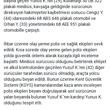
başına geçen Yunus K.'nin (29), kullandığı 50 UB 322
plakalı minibüs, kavşağa geldiğinde sürücünün
direksiyon hakimiyetini kaybetmesi sonucu Cengiz Y.
(44) idaresindeki 68 ABS 646 plakalı otomobil ve
Orhan Y. (33) yönetimindeki 68 AEE 951 plakalı
otomobille çarpıştı.
İhbar üzerine olay yerine polis ve sağlık ekipleri sevk
edildi. Kısa sürede olay yerine gelen polis ekipleri
yolda güvenlik önlemi alarak kazayla ilgili inceleme
başlattı. Minibüs sürücüsü olduğunu belirterek ehliyet
ve alkol kontrolünden geçirilen Yusuf K.'nin (42) diğer
sürücüler tarafından sürücü olmadığı, araçta yolcu
olduğunu beyan edildi. Bunun üzerine Kent Güvenlik
Sistemi (KGYS) kameralarından kaza anını inceleyen
polis ekipleri beyanı doğrulayarak asıl sürücünün
yalan beyanda bulunan Yusuf K.'nın kardeşi Yunus K.
olduğunu tespit etti.