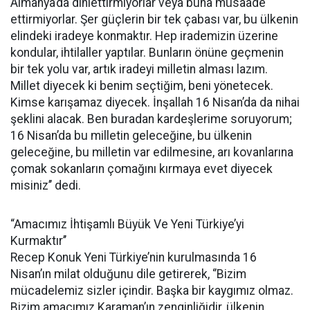
Almanya’da dinlettirmiyorlar veya buna müsaade
ettirmiyorlar. Şer güçlerin bir tek çabası var, bu ülkenin
elindeki iradeye konmaktır. Hep irademizin üzerine
kondular, ihtilaller yaptılar. Bunların önüne geçmenin
bir tek yolu var, artık iradeyi milletin alması lazım.
Millet diyecek ki benim seçtiğim, beni yönetecek.
Kimse karışamaz diyecek. İnşallah 16 Nisan’da da nihai
şeklini alacak. Ben buradan kardeşlerime soruyorum;
16 Nisan’da bu milletin geleceğine, bu ülkenin
geleceğine, bu milletin var edilmesine, arı kovanlarına
çomak sokanların çomağını kırmaya evet diyecek
misiniz’’ dedi.
“Amacımız İhtişamlı Büyük Ve Yeni Türkiye’yi
Kurmaktır’’
Recep Konuk Yeni Türkiye’nin kurulmasında 16
Nisan’ın milat olduğunu dile getirerek, ‘’Bizim
mücadelemiz sizler içindir. Başka bir kaygımız olmaz.
Bizim amacımız Karaman’ın zenginliğidir, ülkenin