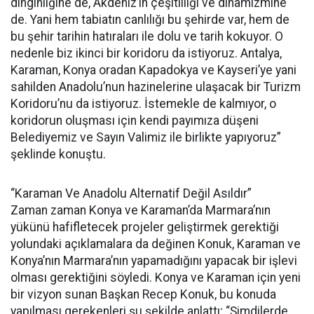
dinginliğine de, Akdeniz’in çeşitliliği ve dinamizmine
de. Yani hem tabiatın canlılığı bu şehirde var, hem de
bu şehir tarihin hatıraları ile dolu ve tarih kokuyor. O
nedenle biz ikinci bir koridoru da istiyoruz. Antalya,
Karaman, Konya oradan Kapadokya ve Kayseri’ye yani
sahilden Anadolu’nun hazinelerine ulaşacak bir Turizm
Koridoru’nu da istiyoruz. İstemekle de kalmıyor, o
koridorun oluşması için kendi payımıza düşeni
Belediyemiz ve Sayın Valimiz ile birlikte yapıyoruz”
şeklinde konuştu.
“Karaman Ve Anadolu Alternatif Değil Asıldır”
Zaman zaman Konya ve Karaman’da Marmara’nın
yükünü hafifletecek projeler geliştirmek gerektiği
yolundaki açıklamalara da değinen Konuk, Karaman ve
Konya’nın Marmara’nın yapamadığını yapacak bir işlevi
olması gerektiğini söyledi. Konya ve Karaman için yeni
bir vizyon sunan Başkan Recep Konuk, bu konuda
yapılması gerekenleri şu şekilde anlattı; “Şimdilerde