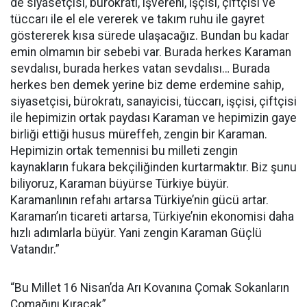
de siyasetçisi, bürokratı, işvereni, işçisi, çiftçisi ve
tüccarı ile el ele vererek ve takım ruhu ile gayret
göstererek kısa sürede ulaşacağız. Bundan bu kadar
emin olmamın bir sebebi var. Burada herkes Karaman
sevdalısı, burada herkes vatan sevdalısı… Burada
herkes ben demek yerine biz deme erdemine sahip,
siyasetçisi, bürokratı, sanayicisi, tüccarı, işçisi, çiftçisi
ile hepimizin ortak paydası Karaman ve hepimizin gaye
birliği ettiği husus müreffeh, zengin bir Karaman.
Hepimizin ortak temennisi bu milleti zengin
kaynakların fukara bekçiliğinden kurtarmaktır. Biz şunu
biliyoruz, Karaman büyürse Türkiye büyür.
Karamanlının refahı artarsa Türkiye’nin gücü artar.
Karaman’ın ticareti artarsa, Türkiye’nin ekonomisi daha
hızlı adımlarla büyür. Yani zengin Karaman Güçlü
Vatandır.”
“Bu Millet 16 Nisan’da Arı Kovanına Çomak Sokanların
Çomağını Kıracak”