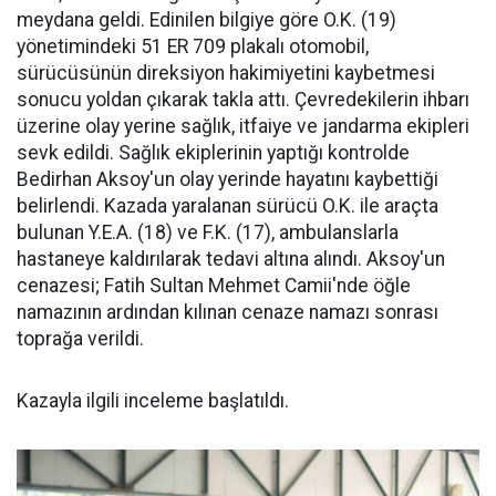
meydana geldi. Edinilen bilgiye göre O.K. (19)
yönetimindeki 51 ER 709 plakalı otomobil,
sürücüsünün direksiyon hakimiyetini kaybetmesi
sonucu yoldan çıkarak takla attı. Çevredekilerin ihbarı
üzerine olay yerine sağlık, itfaiye ve jandarma ekipleri
sevk edildi. Sağlık ekiplerinin yaptığı kontrolde
Bedirhan Aksoy'un olay yerinde hayatını kaybettiği
belirlendi. Kazada yaralanan sürücü O.K. ile araçta
bulunan Y.E.A. (18) ve F.K. (17), ambulanslarla
hastaneye kaldırılarak tedavi altına alındı. Aksoy'un
cenazesi; Fatih Sultan Mehmet Camii'nde öğle
namazının ardından kılınan cenaze namazı sonrası
toprağa verildi.
Kazayla ilgili inceleme başlatıldı.