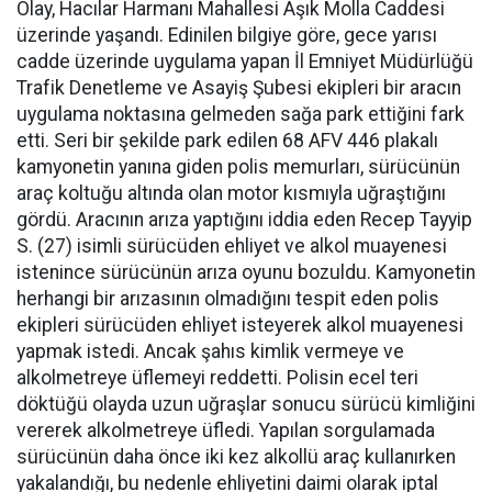
Olay, Hacılar Harmanı Mahallesi Aşık Molla Caddesi
üzerinde yaşandı. Edinilen bilgiye göre, gece yarısı
cadde üzerinde uygulama yapan İl Emniyet Müdürlüğü
Trafik Denetleme ve Asayiş Şubesi ekipleri bir aracın
uygulama noktasına gelmeden sağa park ettiğini fark
etti. Seri bir şekilde park edilen 68 AFV 446 plakalı
kamyonetin yanına giden polis memurları, sürücünün
araç koltuğu altında olan motor kısmıyla uğraştığını
gördü. Aracının arıza yaptığını iddia eden Recep Tayyip
S. (27) isimli sürücüden ehliyet ve alkol muayenesi
istenince sürücünün arıza oyunu bozuldu. Kamyonetin
herhangi bir arızasının olmadığını tespit eden polis
ekipleri sürücüden ehliyet isteyerek alkol muayenesi
yapmak istedi. Ancak şahıs kimlik vermeye ve
alkolmetreye üflemeyi reddetti. Polisin ecel teri
döktüğü olayda uzun uğraşlar sonucu sürücü kimliğini
vererek alkolmetreye üfledi. Yapılan sorgulamada
sürücünün daha önce iki kez alkollü araç kullanırken
yakalandığı, bu nedenle ehliyetini daimi olarak iptal