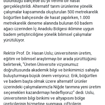
bulunduğu bahçede bu yıl verimli bir hasat
gerçekleştirildi. Alternatif tarım ürünlerine yönelik
çalışmalar kapsamında oluşturulan 500 metrekarelik
böğürtlen bahçesinde de hasat yapılırken, 1.000
metrekarelik deneme alanında bulunan 60 badem
ağacı üzerinden İç Anadolu Bölgesi iklimine uygun
badem yetiştiriciliğine yönelik bilimsel çalışmalar
yürütülüyor.
Rektör Prof. Dr. Hasan Uslu; üniversitenin üretim,
eğitim ve bilimsel araştırmayı bir arada yürüttüğünü
belirterek, "Üreten Üniversite vizyonumuz
doğrultusunda akademik bilgi ve birikimimizi sahayla
buluşturmaya büyük önem veriyoruz. Erik, böğürtlen
ve badem başta olmak üzere alternatif ürünler
üzerindeki çalışmalarımızla Niğde tarımına yeni üretim
seçenekleri kazandırmayı hedefliyoruz" dedi. Uslu,
üniversitenin bilgi birikimi ve altyapısını bölge
üreticilerinin hizmetine sunmaya, çiftçilerin