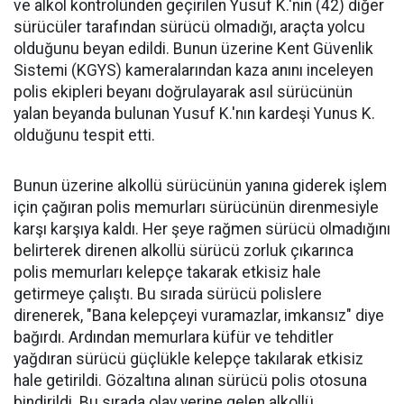
ve alkol kontrolünden geçirilen Yusuf K.'nin (42) diğer
sürücüler tarafından sürücü olmadığı, araçta yolcu
olduğunu beyan edildi. Bunun üzerine Kent Güvenlik
Sistemi (KGYS) kameralarından kaza anını inceleyen
polis ekipleri beyanı doğrulayarak asıl sürücünün
yalan beyanda bulunan Yusuf K.'nın kardeşi Yunus K.
olduğunu tespit etti.
Bunun üzerine alkollü sürücünün yanına giderek işlem
için çağıran polis memurları sürücünün direnmesiyle
karşı karşıya kaldı. Her şeye rağmen sürücü olmadığını
belirterek direnen alkollü sürücü zorluk çıkarınca
polis memurları kelepçe takarak etkisiz hale
getirmeye çalıştı. Bu sırada sürücü polislere
direnerek, "Bana kelepçeyi vuramazlar, imkansız" diye
bağırdı. Ardından memurlara küfür ve tehditler
yağdıran sürücü güçlükle kelepçe takılarak etkisiz
hale getirildi. Gözaltına alınan sürücü polis otosuna
bindirildi. Bu sırada olay yerine gelen alkollü