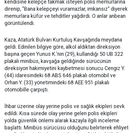
kendisine kelepçe takmak isteyen polis memurlarına
direnip, "Bana kelepçeyi vuramazlar, imkansız" diyerek
memurlara küfür ve tehditler yağdırdı. O anlar anbean
görüntülendi.
Kaza, Atatürk Bulvarı Kurtuluş Kavşağında meydana
geldi. Edinilen bilgiye göre, alkol aldıktan direksiyon
başına geçen Yunus K.'nin (29), kullandığı 50 UB 322
plakalı minibüs, kavşağa geldiğinde sürücünün
direksiyon hakimiyetini kaybetmesi sonucu Cengiz Y.
(44) idaresindeki 68 ABS 646 plakalı otomobil ve
Orhan Y. (33) yönetimindeki 68 AEE 951 plakalı
otomobille çarpıştı.
İhbar üzerine olay yerine polis ve sağlık ekipleri sevk
edildi. Kısa sürede olay yerine gelen polis ekipleri
yolda güvenlik önlemi alarak kazayla ilgili inceleme
başlattı. Minibüs sürücüsü olduğunu belirterek ehliyet