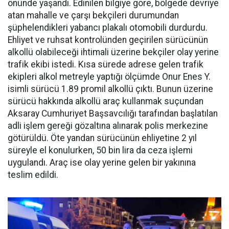
önünde yaşandı. Edinilen bilgiye göre, bölgede devriye
atan mahalle ve çarşı bekçileri durumundan
şüphelendikleri yabancı plakalı otomobili durdurdu.
Ehliyet ve ruhsat kontrolünden geçirilen sürücünün
alkollü olabileceği ihtimali üzerine bekçiler olay yerine
trafik ekibi istedi. Kısa sürede adrese gelen trafik
ekipleri alkol metreyle yaptığı ölçümde Onur Enes Y.
isimli sürücü 1.89 promil alkollü çıktı. Bunun üzerine
sürücü hakkında alkollü araç kullanmak suçundan
Aksaray Cumhuriyet Başsavcılığı tarafından başlatılan
adli işlem gereği gözaltına alınarak polis merkezine
götürüldü. Öte yandan sürücünün ehliyetine 2 yıl
süreyle el konulurken, 50 bin lira da ceza işlemi
uygulandı. Araç ise olay yerine gelen bir yakınına
teslim edildi.