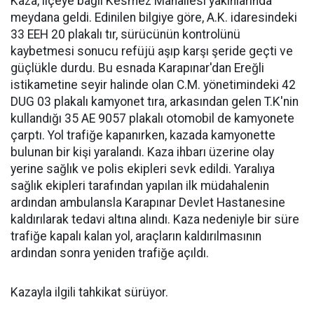
Kaza, ilçeye bağlı Kesmez Mahallesi yakınlarında
meydana geldi. Edinilen bilgiye göre, A.K. idaresindeki
33 EEH 20 plakalı tır, sürücünün kontrolünü
kaybetmesi sonucu refüjü aşıp karşı şeride geçti ve
güçlükle durdu. Bu esnada Karapınar'dan Ereğli
istikametine seyir halinde olan C.M. yönetimindeki 42
DUG 03 plakalı kamyonet tıra, arkasından gelen T.K'nin
kullandığı 35 AE 9057 plakalı otomobil de kamyonete
çarptı. Yol trafiğe kapanırken, kazada kamyonette
bulunan bir kişi yaralandı. Kaza ihbarı üzerine olay
yerine sağlık ve polis ekipleri sevk edildi. Yaralıya
sağlık ekipleri tarafından yapılan ilk müdahalenin
ardından ambulansla Karapınar Devlet Hastanesine
kaldırılarak tedavi altına alındı. Kaza nedeniyle bir süre
trafiğe kapalı kalan yol, araçların kaldırılmasının
ardından sonra yeniden trafiğe açıldı.
Kazayla ilgili tahkikat sürüyor.