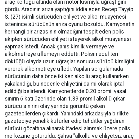
araç koltuğu altında olan motor kısmıyla uğraştığını
gördü. Aracının arıza yaptığını iddia eden Recep Tayyip
S. (27) isimli sürücüden ehliyet ve alkol muayenesi
istenince sürücünün arıza oyunu bozuldu. Kamyonetin
herhangi bir arızasının olmadığını tespit eden polis
ekipleri sürücüden ehliyet isteyerek alkol muayenesi
yapmak istedi. Ancak şahıs kimlik vermeye ve
alkolmetreye üflemeyi reddetti. Polisin ecel teri
döktüğü olayda uzun uğraşlar sonucu sürücü kimliğini
vererek alkolmetreye üfledi. Yapılan sorgulamada
sürücünün daha önce iki kez alkollü araç kullanırken
yakalandığı, bu nedenle ehliyetini daimi olarak iptal
edildiği belirlendi. Kamyonetlerde 0.20 promil yasal
sınırın 6 katı üzerinde olan 1.39 promil alkollü çıkan
sürücü sinirini olay yerinde görüntü çeken
gazetecilerden çıkardı. Yanındaki arkadaşıyla birlikte
gazeteciye yönelik küfürler edip tehditler yağdıran
sürücü gözaltına alınarak ifadesi alınmak üzere polis
merkezine götürüldü. Şahsa "alkollü ve ehliyetsiz araç