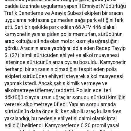
cadde üzerinde uygulama yapan İl Emniyet Müdürlüğü
Trafik Denetleme ve Asayiş Şubesi ekipleri bir aracın
uygulama noktasına gelmeden sağa park ettiğini fark
etti. Seri bir şekilde park edilen 68 AFV 446 plakalı
kamyonetin yanına giden polis memurları, sürücünün
araç koltuğu altında olan motor kısmıyla uğraştığını
gördü. Aracının arıza yaptığını iddia eden Recep Tayyip
S. (27) isimli sürücüden ehliyet ve alkol muayenesi
istenince sürücünün arıza oyunu bozuldu. Kamyonetin
herhangi bir arızasının olmadığını tespit eden polis
ekipleri sürücüden ehliyet isteyerek alkol muayenesi
yapmak istedi. Ancak şahıs kimlik vermeye ve
alkolmetreye üflemeyi reddetti. Polisin ecel teri
döktüğü olayda uzun uğraşlar sonucu sürücü kimliğini
vererek alkolmetreye üfledi. Yapılan sorgulamada
sürücünün daha önce iki kez alkollü araç kullanırken
yakalandığı, bu nedenle ehliyetini daimi olarak iptal
edildiği belirlendi. Kamyonetlerde 0.20 promil yasal