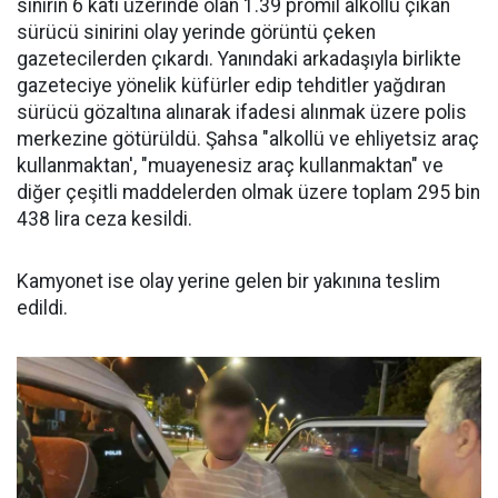
sınırın 6 katı üzerinde olan 1.39 promil alkollü çıkan
sürücü sinirini olay yerinde görüntü çeken
gazetecilerden çıkardı. Yanındaki arkadaşıyla birlikte
gazeteciye yönelik küfürler edip tehditler yağdıran
sürücü gözaltına alınarak ifadesi alınmak üzere polis
merkezine götürüldü. Şahsa "alkollü ve ehliyetsiz araç
kullanmaktan', "muayenesiz araç kullanmaktan" ve
diğer çeşitli maddelerden olmak üzere toplam 295 bin
438 lira ceza kesildi.
Kamyonet ise olay yerine gelen bir yakınına teslim
edildi.