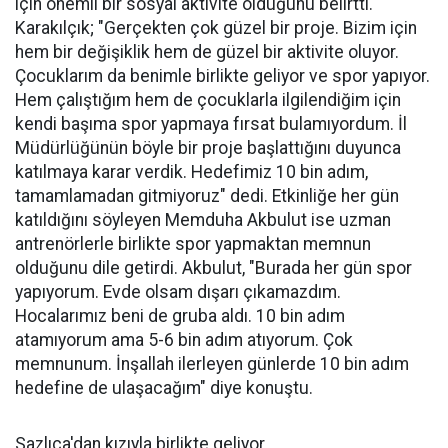
için önemli bir sosyal aktivite olduğunu belirtti.
Karakılçık; "Gerçekten çok güzel bir proje. Bizim için
hem bir değişiklik hem de güzel bir aktivite oluyor.
Çocuklarım da benimle birlikte geliyor ve spor yapıyor.
Hem çalıştığım hem de çocuklarla ilgilendiğim için
kendi başıma spor yapmaya fırsat bulamıyordum. İl
Müdürlüğünün böyle bir proje başlattığını duyunca
katılmaya karar verdik. Hedefimiz 10 bin adım,
tamamlamadan gitmiyoruz" dedi. Etkinliğe her gün
katıldığını söyleyen Memduha Akbulut ise uzman
antrenörlerle birlikte spor yapmaktan memnun
olduğunu dile getirdi. Akbulut, "Burada her gün spor
yapıyorum. Evde olsam dışarı çıkamazdım.
Hocalarımız beni de gruba aldı. 10 bin adım
atamıyorum ama 5-6 bin adım atıyorum. Çok
memnunum. İnşallah ilerleyen günlerde 10 bin adım
hedefine de ulaşacağım" diye konuştu.
Sazlıca'dan kızıyla birlikte geliyor