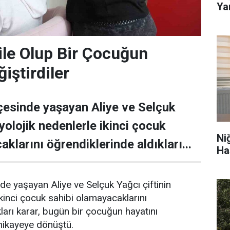
Yar
le Olup Bir Çocuğun
iştirdiler
lçesinde yaşayan Aliye ve Selçuk
iyolojik nedenlerle ikinci çocuk
Ni
klarını öğrendiklerinde aldıkları...
Ha
nde yaşayan Aliye ve Selçuk Yağcı çiftinin
ikinci çocuk sahibi olamayacaklarını
ları karar, bugün bir çocuğun hayatını
 hikayeye dönüştü.