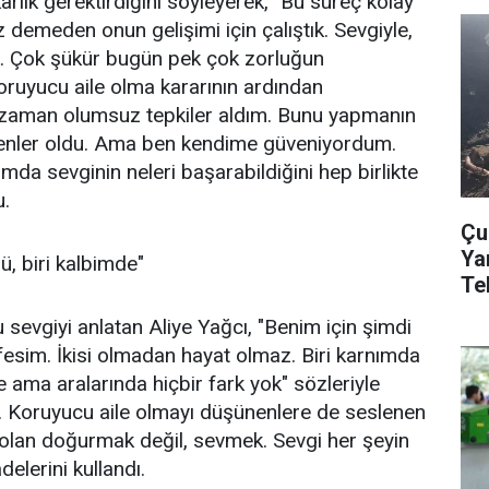
rlık gerektirdiğini söyleyerek, "Bu süreç kolay
demeden onun gelişimi için çalıştık. Sevgiyle,
ık. Çok şükür bugün pek çok zorluğun
oruyucu aile olma kararının ardından
zaman olumsuz tepkiler aldım. Bunu yapmanın
yenler oldu. Ama ben kendime güveniyordum.
da sevginin neleri başarabildiğini hep birlikte
u.
Çu
Ya
ü, biri kalbimde"
Te
sevgiyi anlatan Aliye Yağcı, "Benim için şimdi
efesim. İkisi olmadan hayat olmaz. Biri karnımda
 ama aralarında hiçbir fark yok" sözleriyle
ti. Koruyucu aile olmayı düşünenlere de seslenen
 olan doğurmak değil, sevmek. Sevgi her şeyin
delerini kullandı.