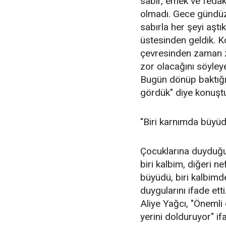
sabır, emek ve fedaka
olmadı. Gece gündüz 
sabırla her şeyi aşt
üstesinden geldik. K
çevresinden zaman 
zor olacağını söyle
Bugün dönüp baktığım
gördük" diye konuşt
"Biri karnımda büyüd
Çocuklarına duyduğu 
biri kalbim, diğeri n
büyüdü, biri kalbimde
duygularını ifade et
Aliye Yağcı, "Önemli
yerini dolduruyor" ifa