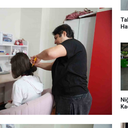
Ta
Ha
Ni
Ka