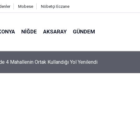
denler
Mobese
Nöbetçi Eczane
KONYA
NIĞDE
AKSARAY
GÜNDEM
’da Otomobille Motosiklet Çarpıştı: 1 Yaralı