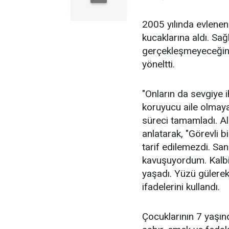
2005 yılında evlenen Y
kucaklarına aldı. Sağ
gerçekleşmeyeceğini
yöneltti.
"Onların da sevgiye ih
koruyucu aile olmaya
süreci tamamladı. Ali
anlatarak, "Görevli b
tarif edilemezdi. Sa
kavuşuyordum. Kalbi
yaşadı. Yüzü gülerek
ifadelerini kullandı.
Çocuklarının 7 yaşınd