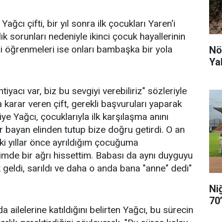
ağcı çifti, bir yıl sonra ilk çocukları Yaren'i
lık sorunları nedeniyle ikinci çocuk hayallerinin
 öğrenmeleri ise onları bambaşka bir yola
Nö
Ya
tiyacı var, biz bu sevgiyi verebiliriz" sözleriyle
 karar veren çift, gerekli başvuruları yaparak
ye Yağcı, çocuklarıyla ilk karşılaşma anını
ir bayan elinden tutup bize doğru getirdi. O an
nki yıllar önce ayrıldığım çocuğuma
mde bir ağrı hissettim. Babası da aynı duyguyu
 geldi, sarıldı ve daha o anda bana "anne" dedi"
Ni
70
a ailelerine katıldığını belirten Yağcı, bu sürecin