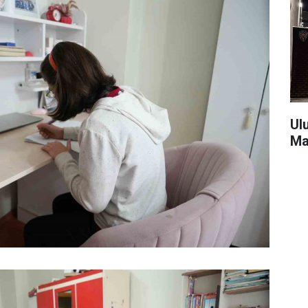
Ul
Ma