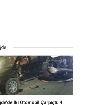
ğde
ğde’de İki Otomobil Çarpıştı: 4