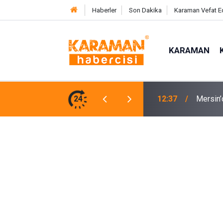
Haberler
Son Dakika
Karaman Vefat E
KARAMAN
landığı Yol Yenilendi
24
12:19
Karaman