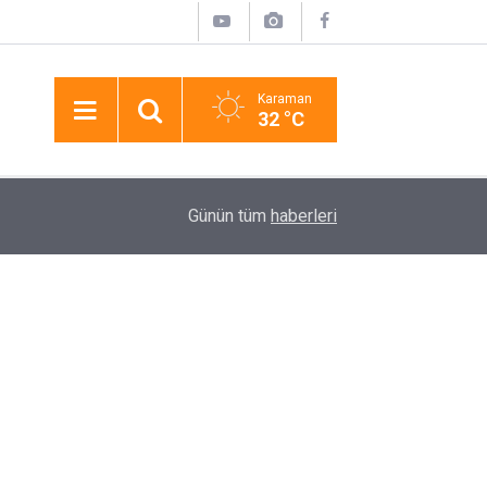
Karaman
32 °C
12:15
Karapınar’da Otomobiller Çarpıştı: 2 Yaralı
Günün tüm
haberleri