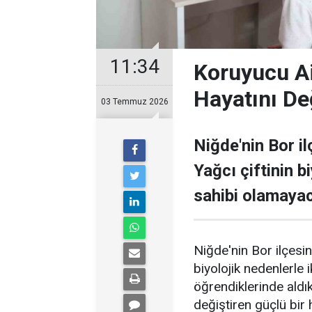
11:34
Koruyucu Ai
Hayatını Değ
03 Temmuz 2026
Niğde'nin Bor i
Yağcı çiftinin b
sahibi olamayaca
Niğde'nin Bor ilçesi
biyolojik nedenlerle 
öğrendiklerinde aldık
değiştiren güçlü bir