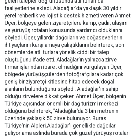
gelen talepler doğrultusunda atlı turları da
faaliyetlerine ekledi. Aladağlar'da yaklaşık 30 yıldır
yerel rehberlik ve lojistik destek hizmeti veren Ahmet
Üçer, bölgeye gelen ziyaretçilere kamp, çadır, ulaşım
ve yürüyüş rotaları konusunda yardımcı olduklarını
söyledi. Üçer, yıllardır dağcıların ve doğaseverlerin
ihtiyaçlarını karşılamaya çalıştıklarını belirterek, son
dönemlerde atlı turlara yönelik ciddi bir talep
oluştuğunu ifade etti. Aladağlar'ın yalnızca zirve
tırmanışlarından ibaret olmadığını vurgulayan Üçer,
bölgede yürüyüşçülerden fotoğrafçılara kadar çok
geniş bir ziyaretçi kitlesine hitap edecek doğal
alanların bulunduğunu söyledi. Aladağlar'ın sahip
olduğu zirvelere dikkat çeken Ahmet Üçer, bölgenin
Türkiye açısından önemli bir dağ turizmi merkezi
olduğunu belirterek, "Aladağlar'da 3 bin metrenin
üzerinde yaklaşık 50 zirve bulunuyor. Burası
Türkiye'nin Alpleri.Aladağlar'ı genellikle dağcılar
geliyor ama aslında burada çok güzel yürüyüş rotaları