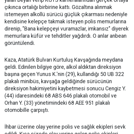
çıkınca ortalığı birbirine kattı. Gözaltına alınmak
istemeyen alkollü sürücü güçlük çıkarması nedeniyle
kendisine kelepçe takmak isteyen polis memurlarına
direnip, "Bana kelepçeyi vuramazlar, imkansız" diyerek
memurlara küfür ve tehditler yağdırdı. O anlar anbean
görüntülendi.
Kaza, Atatürk Bulvarı Kurtuluş Kavşağında meydana
geldi. Edinilen bilgiye göre, alkol aldıktan direksiyon
başına geçen Yunus K.'nin (29), kullandığı 50 UB 322
plakalı minibüs, kavşağa geldiğinde sürücünün
direksiyon hakimiyetini kaybetmesi sonucu Cengiz Y.
(44) idaresindeki 68 ABS 646 plakalı otomobil ve
Orhan Y. (33) yönetimindeki 68 AEE 951 plakalı
otomobille çarpıştı.
İhbar üzerine olay yerine polis ve sağlık ekipleri sevk
edildi. Kısa sürede olay yerine gelen polis ekipleri