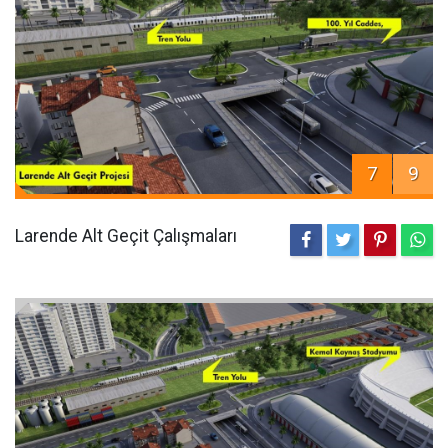
7
9
Larende Alt Geçit Çalışmaları