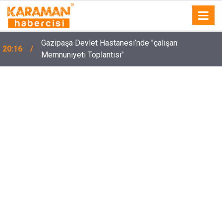
Gazipaşa Devlet Hastanesi’nde "çalışan
20:16
Memnuniyeti Toplantısı"
18 Madencinin Öldüğü Olayın Firari Hükümlüsü
19:48
Yakalandı