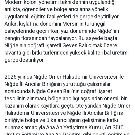
Modern koloni yönetimi tekniklerinin uygulandığı
arılıkta, öğrenciler ve bölge arıcılarına yönelik
uygulamalı eğitim faaliyetleri de gerçekleştiriliyor.
Arılar; kışlatma dönemini Mersin'in turunçgil
bahçelerinde geçirirken yaz döneminde Niğde'nin
zengin florasından faydalanıyor. Bu sayede başta
Niğde'nin coğrafi işaretli Geven Balı olmak üzere
lavanta gibi bitki türlerinden yüksek kaliteli bal üretimi
gerçekleştiriliyor.
2026 yılında Niğde Ömer Halisdemir Üniversitesi ile
Niğde İli Arıcılar Birliğinin yürüttüğü çalışmalar
sonucunda Niğde Geven Balı'nın coğrafi işaret
tescilinin alınması, bölge arıcılığı açısından önemli bir
kazanım olarak kayıtlara geçti. Öte yandan Niğde Ömer
Halisdemir Üniversitesi ve Niğde İli Arıcılar Birliği iş
birliğiyle bölge ve ülke arıcılığının gelişimine katkı
sunmak amacıyla Ana Arı Yetiştirme Kursu, Arı Sütü
Üretim Eğitimi ve Ana Arı Dağıtımı gibi çeşitli eğitim ve