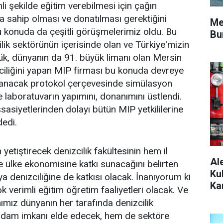
i şekilde eğitim verebilmesi için çağın
a sahip olması ve donatılması gerektiğini
Me
Bu konuda da çeşitli görüşmelerimiz oldu. Bu
Bu
lik sektörünün içerisinde olan ve Türkiye'mizin
k, dünyanın da 91. büyük limanı olan Mersin
ciliğini yapan MIP firması bu konuda devreye
lanacak protokol çerçevesinde simülasyon
e laboratuvarın yapımını, donanımını üstlendi.
asiyetlerinden dolayı bütün MIP yetkililerine
edi.
n yetiştirecek denizcilik fakültesinin hem il
Al
 ülke ekonomisine katkı sunacağını belirten
Ku
a denizciliğine de katkısı olacak. İnanıyorum ki
Ka
 verimli eğitim öğretim faaliyetleri olacak. Ve
Ta
ımız dünyanın her tarafında denizcilik
dam imkanı elde edecek, hem de sektöre