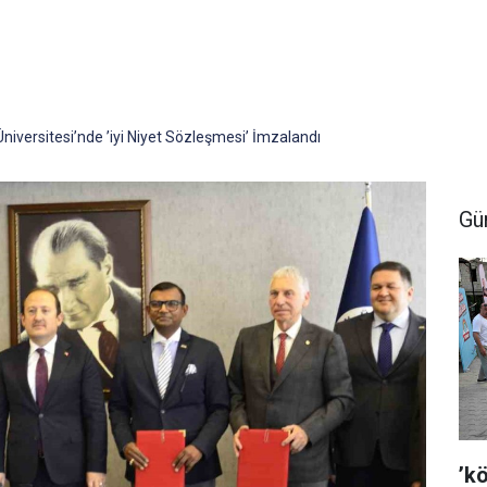
niversitesi’nde ’iyi Niyet Sözleşmesi’ İmzalandı
Gü
’k