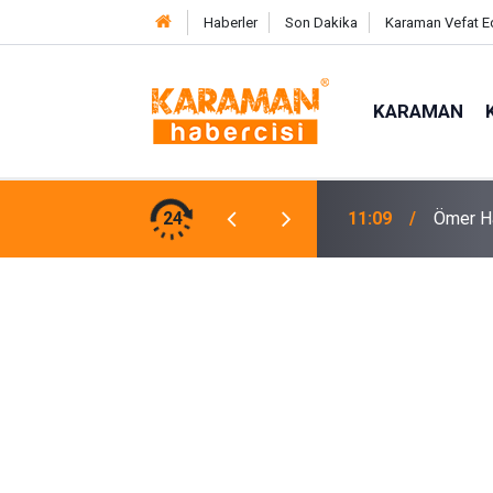
Haberler
Son Dakika
Karaman Vefat E
KARAMAN
de Meyve Hasadı Başladı
24
10:51
’köy Bi