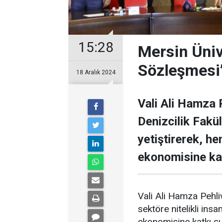
15:28
Mersin Ünive
Sözleşmesi’
18 Aralık 2024
Vali Ali Hamza 
Denizcilik Fakül
yetiştirerek, h
ekonomisine kat
Vali Ali Hamza Pehliv
sektöre nitelikli ins
ekonomisine katkı su