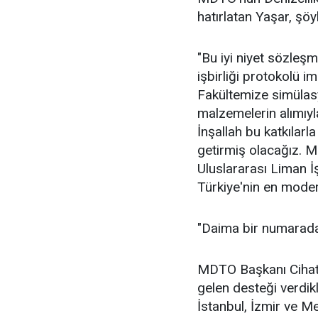
hatırlatan Yaşar, şöy
"Bu iyi niyet sözle
işbirliği protokolü 
Fakültemize simülasy
malzemelerin alımıyl
İnşallah bu katkılarl
getirmiş olacağız. M
Uluslararası Liman İş
Türkiye'nin en moder
"Daima bir numarada
MDTO Başkanı Cihat 
gelen desteği verdikl
İstanbul, İzmir ve M