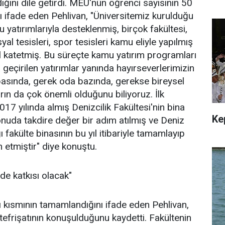
ğını dile getirdi. MEÜ'nün öğrenci sayısının 50
nı ifade eden Pehlivan, "Üniversitemiz kurulduğu
atırımlarıyla desteklenmiş, birçok fakültesi,
osyal tesisleri, spor tesisleri kamu eliyle yapılmış
 katetmiş. Bu süreçte kamu yatırım programları
geçirilen yatırımlar yanında hayırseverlerimizin
basında, gerek oda bazında, gerekse bireysel
arın da çok önemli olduğunu biliyoruz. İlk
17 yılında almış Denizcilik Fakültesi'nin bina
Ke
konuda takdire değer bir adım atılmış ve Deniz
ı fakülte binasının bu yıl itibariyle tamamlayıp
 etmiştir" diye konuştu.
de katkısı olacak"
ıklı kısmının tamamlandığını ifade eden Pehlivan,
 tefrişatının konuşulduğunu kaydetti. Fakültenin