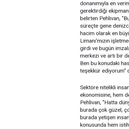
donanımıyla en veriml
gerektirdiği ekipman
belirten Pehlivan, "
süreçte gene denizci
hacim olarak en büyü
Limanı'mızın işletme
girdi ve bugün imza
merkezi ve artı bir d
Ben bu konudaki hass
teşekkür ediyorum" d
Sektöre nitelikli insa
ekonomisine, hem de
Pehlivan, "Hatta düny
burada çok güzel, çok
burada yetişen insan
konusunda hem istih