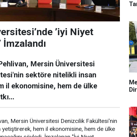
Ta
rsitesi’nde ’iyi Niyet
 İmzalandı
Pehlivan, Mersin Üniversitesi
tesi'nin sektöre nitelikli insan
Me
em il ekonomisine, hem de ülke
Di
kı...
an, Mersin Üniversitesi Denizcilik Fakültesi'nin
an yetiştirerek, hem il ekonomisine, hem de ülke
nacağını söyledi. İmzalanan "İyi Niyet