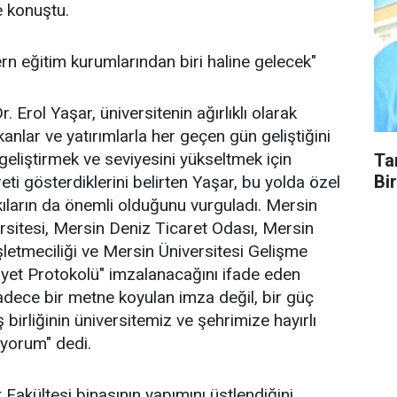
ye konuştu.
rn eğitim kurumlarından biri haline gelecek"
 Erol Yaşar, üniversitenin ağırlıklı olarak
anlar ve yatırımlarla her geçen gün geliştiğini
 geliştirmek ve seviyesini yükseltmek için
Ta
Bir
eti gösterdiklerini belirten Yaşar, bu yolda özel
kıların da önemli olduğunu vurguladı. Mersin
ersitesi, Mersin Deniz Ticaret Odası, Mersin
şletmeciliği ve Mersin Üniversitesi Gelişme
Niyet Protokolü" imzalanacağını ifade eden
adece bir metne koyulan imza değil, bir güç
iş birliğinin üniversitemiz ve şehrimize hayırlı
iyorum" dedi.
Fakültesi binasının yapımını üstlendiğini