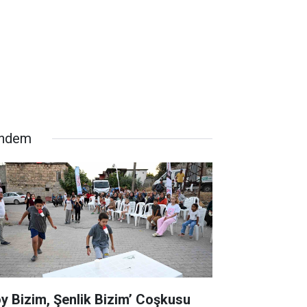
ndem
öy Bizim, Şenlik Bizim’ Coşkusu