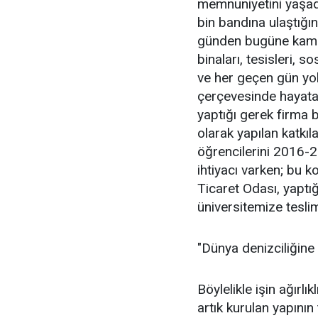
memnuniyetini yaşadı
bin bandına ulaştığı
günden bugüne kamu y
binaları, tesisleri, s
ve her geçen gün yol
çerçevesinde hayata 
yaptığı gerek firma 
olarak yapılan katkıl
öğrencilerini 2016-20
ihtiyacı varken; bu 
Ticaret Odası, yaptığ
üniversitemize teslim
"Dünya denizciliğine 
Böylelikle işin ağırl
artık kurulan yapının