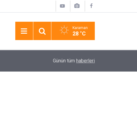
Karaman
28 °C
10:36
Mersin’de Minikler Trafik Kurallarını Direksiyon
Günün tüm
haberleri