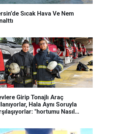
rsin’de Sıcak Hava Ve Nem
nalttı
evlere Girip Tonajlı Araç
llanıyorlar, Hala Aynı Soruyla
rşılaşıyorlar: "hortumu Nasıl
şıyacaksınız?"