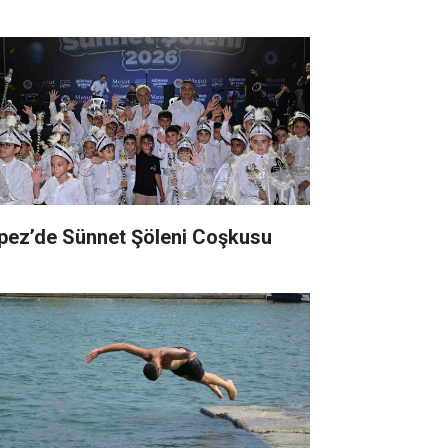
pez’de Sünnet Şöleni Coşkusu