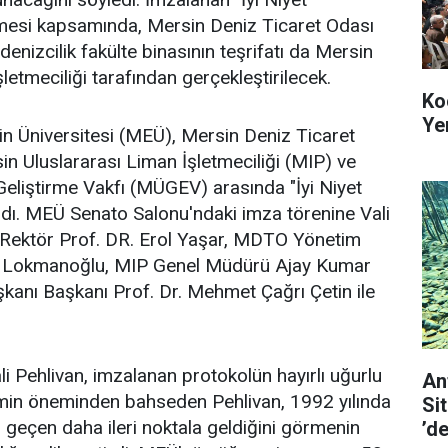
esi kapsamında, Mersin Deniz Ticaret Odası
 denizcilik fakülte binasının teşrifatı da Mersin
letmeciliği tarafından gerçekleştirilecek.
Ko
Ye
sin Üniversitesi (MEÜ), Mersin Deniz Ticaret
 Uluslararası Liman İşletmeciliği (MIP) ve
Geliştirme Vakfı (MÜGEV) arasında "İyi Niyet
dı. MEÜ Senato Salonu'ndaki imza törenine Vali
 Rektör Prof. DR. Erol Yaşar, MDTO Yönetim
at Lokmanoğlu, MIP Genel Müdürü Ajay Kumar
kanı Başkanı Prof. Dr. Mehmet Çağrı Çetin ile
 Pehlivan, imzalanan protokolün hayırlı uğurlu
An
timin öneminden bahseden Pehlivan, 1992 yılında
Si
geçen daha ileri noktala geldiğini görmenin
’d