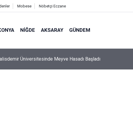
denler
Mobese
Nöbetçi Eczane
KONYA
NIĞDE
AKSARAY
GÜNDEM
zim, Şenlik Bizim’ Coşkusu Tarsus’a Taşındı