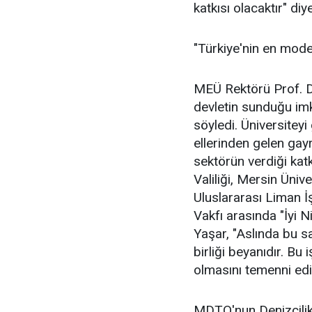
katkısı olacaktır" di
"Türkiye'nin en mode
MEÜ Rektörü Prof. Dr.
devletin sunduğu imk
söyledi. Üniversiteyi
ellerinden gelen gayr
sektörün verdiği kat
Valiliği, Mersin Üniv
Uluslararası Liman İ
Vakfı arasında "İyi 
Yaşar, "Aslında bu s
birliği beyanıdır. Bu 
olmasını temenni ed
MDTO'nun Denizcilik 