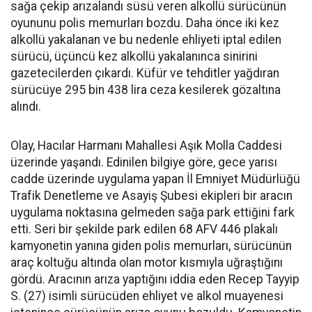
sağa çekip arızalandı süsü veren alkollü sürücünün
oyununu polis memurları bozdu. Daha önce iki kez
alkollü yakalanan ve bu nedenle ehliyeti iptal edilen
sürücü, üçüncü kez alkollü yakalanınca sinirini
gazetecilerden çıkardı. Küfür ve tehditler yağdıran
sürücüye 295 bin 438 lira ceza kesilerek gözaltına
alındı.
Olay, Hacılar Harmanı Mahallesi Aşık Molla Caddesi
üzerinde yaşandı. Edinilen bilgiye göre, gece yarısı
cadde üzerinde uygulama yapan İl Emniyet Müdürlüğü
Trafik Denetleme ve Asayiş Şubesi ekipleri bir aracın
uygulama noktasına gelmeden sağa park ettiğini fark
etti. Seri bir şekilde park edilen 68 AFV 446 plakalı
kamyonetin yanına giden polis memurları, sürücünün
araç koltuğu altında olan motor kısmıyla uğraştığını
gördü. Aracının arıza yaptığını iddia eden Recep Tayyip
S. (27) isimli sürücüden ehliyet ve alkol muayenesi