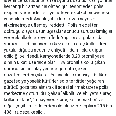
istenince sürücünün arıza oyunu bozuldu. Kamyonetin
herhangi bir arızasının olmadığını tespit eden polis
ekipleri sürücüden ehliyet isteyerek alkol muayenesi
yapmak istedi. Ancak şahıs kimlik vermeye ve
alkolmetreye üflemeyi reddetti. Polisin ecel teri
döktüğü olayda uzun uğraşlar sonucu sürücü kimliğini
vererek alkolmetreye üfledi. Yapılan sorgulamada
sürücünün daha önce iki kez alkollü araç kullanırken
yakalandığı, bu nedenle ehliyetini daimi olarak iptal
edildiği belirlendi. Kamyonetlerde 0.20 promil yasal
sınırın 6 katı üzerinde olan 1.39 promil alkollü çıkan
sürücü sinirini olay yerinde görüntü çeken
gazetecilerden çıkardı. Yanındaki arkadaşıyla birlikte
gazeteciye yönelik küfürler edip tehditler yağdıran
sürücü gözaltına alınarak ifadesi alınmak üzere polis
merkezine götürüldü. Şahsa "alkollü ve ehliyetsiz araç
kullanmaktan', "muayenesiz araç kullanmaktan" ve
diğer çeşitli maddelerden olmak üzere toplam 295 bin
438 lira ceza kesildi.