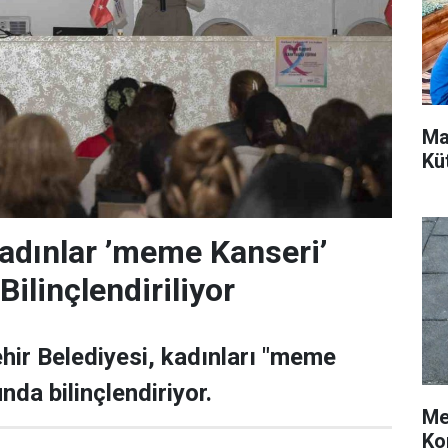
Ma
Kü
adınlar ’meme Kanseri’
ilinçlendiriliyor
ir Belediyesi, kadınları "meme
da bilinçlendiriyor.
Me
Ko