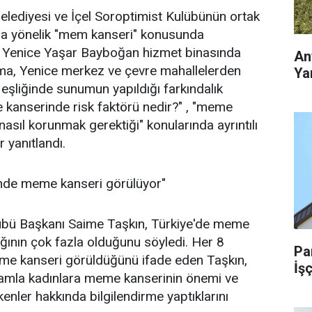
lediyesi ve İçel Soroptimist Kulübünün ortak
ara yönelik "mem kanseri" konusunda
ı. Yenice Yaşar Bayboğan hizmet binasında
An
a, Yenice merkez ve çevre mahallelerden
Yar
yt eşliğinde sunumun yapıldığı farkındalık
 kanserinde risk faktörü nedir?" , "meme
nasıl korunmak gerektiği" konularında ayrıntılı
ar yanıtlandı.
inde meme kanseri görülüyor"
lübü Başkanı Saime Taşkın, Türkiye'de meme
ığının çok fazla olduğunu söyledi. Her 8
Pa
me kanseri görüldüğünü ifade eden Taşkın,
İşç
ramla kadınlara meme kanserinin önemi ve
enler hakkında bilgilendirme yaptıklarını