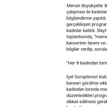
Mersin Büyükşehir Be
çalışması ile kadınl
bilgilendirme yapıld
gerçekleşen program
kadınlar katıldı. Sla
toplantısında, "meme
kanserinin tanımı ve 
bilgiler verilip, sorul
"Her 8 kadından bir
İçel Soroptimist Ku
kanseri görülme sıkl
kadından birinde me
düzenledikleri prog
dikkat edilmesi gerek