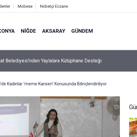
denler
Mobese
Nöbetçi Eczane
KONYA
NIĞDE
AKSARAY
GÜNDEM
de Patlayan Domates Konservesi 9 Aylık Bebeği Yaktı
’de Kadınlar ’meme Kanseri’ Konusunda Bilinçlendiriliyor
Gü