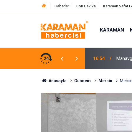
Haberler
Son Dakika
Karaman Vefat E
KARAMAN
lara Kütüphane Desteği
24
16:35
Mersin’
Anasayfa
Gündem
Mersin
Mersin