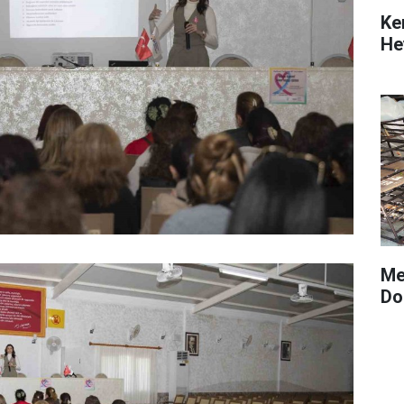
Ke
He
Me
Do