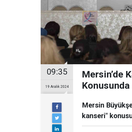
09:35
Mersin’de K
Konusunda B
19 Aralık 2024
Mersin Büyükşeh
kanseri" konusun