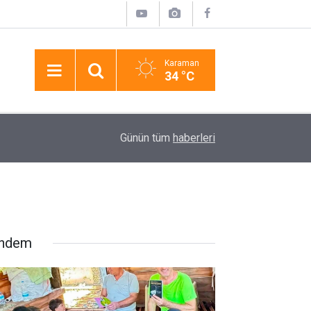
Karaman
34 °C
16:06
Aksaray’da 17 Yaşındaki Çocuk Arkadaşı Tarafınd
Günün tüm
haberleri
ndem