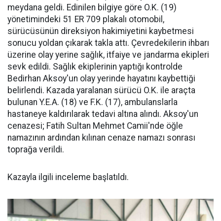
meydana geldi. Edinilen bilgiye göre O.K. (19)
yönetimindeki 51 ER 709 plakalı otomobil,
sürücüsünün direksiyon hakimiyetini kaybetmesi
sonucu yoldan çıkarak takla attı. Çevredekilerin ihbarı
üzerine olay yerine sağlık, itfaiye ve jandarma ekipleri
sevk edildi. Sağlık ekiplerinin yaptığı kontrolde
Bedirhan Aksoy'un olay yerinde hayatını kaybettiği
belirlendi. Kazada yaralanan sürücü O.K. ile araçta
bulunan Y.E.A. (18) ve F.K. (17), ambulanslarla
hastaneye kaldırılarak tedavi altına alındı. Aksoy'un
cenazesi; Fatih Sultan Mehmet Camii'nde öğle
namazının ardından kılınan cenaze namazı sonrası
toprağa verildi.
Kazayla ilgili inceleme başlatıldı.