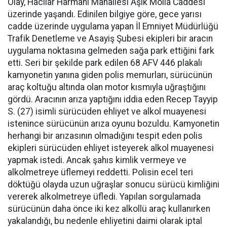
Olay, Hacılar Harmanı Mahallesi Aşık Molla Caddesi
üzerinde yaşandı. Edinilen bilgiye göre, gece yarısı
cadde üzerinde uygulama yapan İl Emniyet Müdürlüğü
Trafik Denetleme ve Asayiş Şubesi ekipleri bir aracın
uygulama noktasına gelmeden sağa park ettiğini fark
etti. Seri bir şekilde park edilen 68 AFV 446 plakalı
kamyonetin yanına giden polis memurları, sürücünün
araç koltuğu altında olan motor kısmıyla uğraştığını
gördü. Aracının arıza yaptığını iddia eden Recep Tayyip
S. (27) isimli sürücüden ehliyet ve alkol muayenesi
istenince sürücünün arıza oyunu bozuldu. Kamyonetin
herhangi bir arızasının olmadığını tespit eden polis
ekipleri sürücüden ehliyet isteyerek alkol muayenesi
yapmak istedi. Ancak şahıs kimlik vermeye ve
alkolmetreye üflemeyi reddetti. Polisin ecel teri
döktüğü olayda uzun uğraşlar sonucu sürücü kimliğini
vererek alkolmetreye üfledi. Yapılan sorgulamada
sürücünün daha önce iki kez alkollü araç kullanırken
yakalandığı, bu nedenle ehliyetini daimi olarak iptal