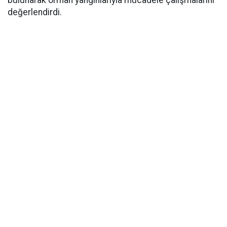
bulunarak orman yangınlarıyla mücadele çalışmalarını
değerlendirdi.