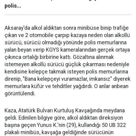
polis...
Aksaray'da alkol aldıktan sonra minibüse binip trafiğe
çıkan ve 2 otomobile çarpıp kazaya neden olan alkollü
sürücü, sürücü olmadığı yönünde polis memurlarına
yalan beyan verip KGYS kameralarından gerçek ortaya
çıkınca ortalığı birbirine kattı. Gözaltına alınmak
istemeyen alkollü sürücü güçlük çıkarması nedeniyle
kendisine kelepçe takmak isteyen polis memurlarına
direnip, "Bana kelepçeyi vuramazlar, imkansız" diyerek
memurlara küfür ve tehditler yağdırdı. O anlar anbean
görüntülendi.
Kaza, Atatürk Bulvarı Kurtuluş Kavşağında meydana
geldi. Edinilen bilgiye göre, alkol aldıktan direksiyon
başına geçen Yunus K.'nin (29), kullandığı 50 UB 322
plakalı minibüs, kavşağa geldiğinde sürücünün