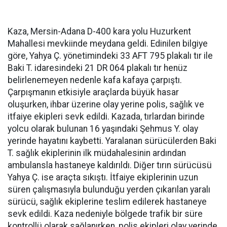
Kaza, Mersin-Adana D-400 kara yolu Huzurkent
Mahallesi mevkiinde meydana geldi. Edinilen bilgiye
göre, Yahya Ç. yönetimindeki 33 AFT 795 plakalı tır ile
Baki T. idaresindeki 21 DR 064 plakalı tır henüz
belirlenemeyen nedenle kafa kafaya çarpıştı.
Çarpışmanın etkisiyle araçlarda büyük hasar
oluşurken, ihbar üzerine olay yerine polis, sağlık ve
itfaiye ekipleri sevk edildi. Kazada, tırlardan birinde
yolcu olarak bulunan 16 yaşındaki Şehmus Y. olay
yerinde hayatını kaybetti. Yaralanan sürücülerden Baki
T. sağlık ekiplerinin ilk müdahalesinin ardından
ambulansla hastaneye kaldırıldı. Diğer tırın sürücüsü
Yahya Ç. ise araçta sıkıştı. İtfaiye ekiplerinin uzun
süren çalışmasıyla bulunduğu yerden çıkarılan yaralı
sürücü, sağlık ekiplerine teslim edilerek hastaneye
sevk edildi. Kaza nedeniyle bölgede trafik bir süre
kontrollü olarak sağlanırken, polis ekipleri olay yerinde