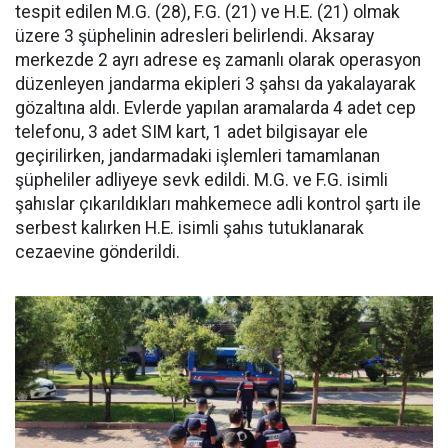
tespit edilen M.G. (28), F.G. (21) ve H.E. (21) olmak
üzere 3 şüphelinin adresleri belirlendi. Aksaray
merkezde 2 ayrı adrese eş zamanlı olarak operasyon
düzenleyen jandarma ekipleri 3 şahsı da yakalayarak
gözaltına aldı. Evlerde yapılan aramalarda 4 adet cep
telefonu, 3 adet SIM kart, 1 adet bilgisayar ele
geçirilirken, jandarmadaki işlemleri tamamlanan
şüpheliler adliyeye sevk edildi. M.G. ve F.G. isimli
şahıslar çıkarıldıkları mahkemece adli kontrol şartı ile
serbest kalırken H.E. isimli şahıs tutuklanarak
cezaevine gönderildi.