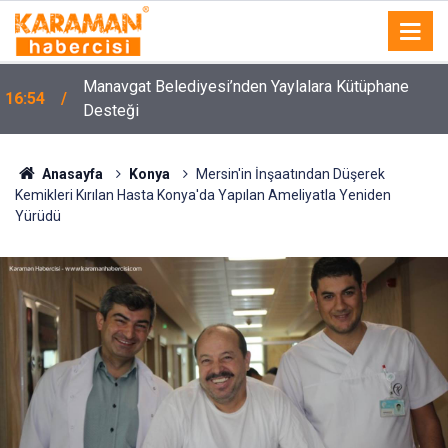
Manavgat Belediyesi’nden Yaylalara Kütüphane
16:54
Desteği
Aksaray’da 17 Yaşındaki Çocuk Arkadaşı Tarafından
16:06
Sırtından Bıçaklandı
Anasayfa
Konya
Mersin'in İnşaatından Düşerek
Kemikleri Kırılan Hasta Konya'da Yapılan Ameliyatla Yeniden
Yürüdü