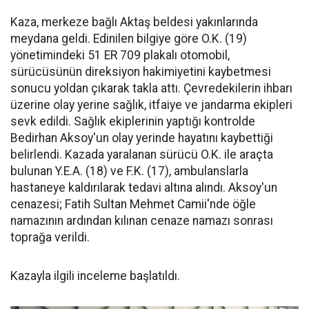
Kaza, merkeze bağlı Aktaş beldesi yakınlarında
meydana geldi. Edinilen bilgiye göre O.K. (19)
yönetimindeki 51 ER 709 plakalı otomobil,
sürücüsünün direksiyon hakimiyetini kaybetmesi
sonucu yoldan çıkarak takla attı. Çevredekilerin ihbarı
üzerine olay yerine sağlık, itfaiye ve jandarma ekipleri
sevk edildi. Sağlık ekiplerinin yaptığı kontrolde
Bedirhan Aksoy'un olay yerinde hayatını kaybettiği
belirlendi. Kazada yaralanan sürücü O.K. ile araçta
bulunan Y.E.A. (18) ve F.K. (17), ambulanslarla
hastaneye kaldırılarak tedavi altına alındı. Aksoy'un
cenazesi; Fatih Sultan Mehmet Camii'nde öğle
namazının ardından kılınan cenaze namazı sonrası
toprağa verildi.
Kazayla ilgili inceleme başlatıldı.