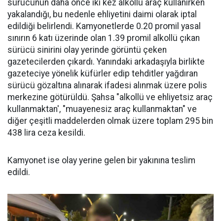
sürücünün daha önce iki kez alkollü araç kullanırken
yakalandığı, bu nedenle ehliyetini daimi olarak iptal
edildiği belirlendi. Kamyonetlerde 0.20 promil yasal
sınırın 6 katı üzerinde olan 1.39 promil alkollü çıkan
sürücü sinirini olay yerinde görüntü çeken
gazetecilerden çıkardı. Yanındaki arkadaşıyla birlikte
gazeteciye yönelik küfürler edip tehditler yağdıran
sürücü gözaltına alınarak ifadesi alınmak üzere polis
merkezine götürüldü. Şahsa "alkollü ve ehliyetsiz araç
kullanmaktan', "muayenesiz araç kullanmaktan" ve
diğer çeşitli maddelerden olmak üzere toplam 295 bin
438 lira ceza kesildi.
Kamyonet ise olay yerine gelen bir yakınına teslim
edildi.