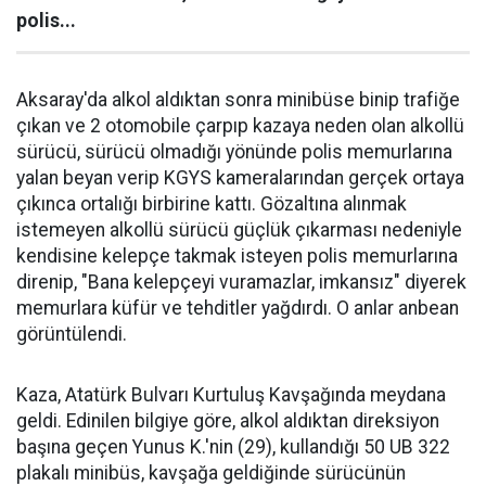
polis...
Aksaray'da alkol aldıktan sonra minibüse binip trafiğe
çıkan ve 2 otomobile çarpıp kazaya neden olan alkollü
sürücü, sürücü olmadığı yönünde polis memurlarına
yalan beyan verip KGYS kameralarından gerçek ortaya
çıkınca ortalığı birbirine kattı. Gözaltına alınmak
istemeyen alkollü sürücü güçlük çıkarması nedeniyle
kendisine kelepçe takmak isteyen polis memurlarına
direnip, "Bana kelepçeyi vuramazlar, imkansız" diyerek
memurlara küfür ve tehditler yağdırdı. O anlar anbean
görüntülendi.
Kaza, Atatürk Bulvarı Kurtuluş Kavşağında meydana
geldi. Edinilen bilgiye göre, alkol aldıktan direksiyon
başına geçen Yunus K.'nin (29), kullandığı 50 UB 322
plakalı minibüs, kavşağa geldiğinde sürücünün