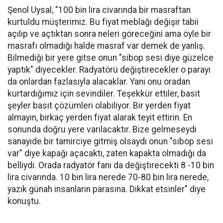
Şenol Uysal, "100 bin lira civarında bir masraftan
kurtuldu müşterimiz. Bu fiyat meblağı değişir tabii
açılıp ve açtıktan sonra neleri göreceğini ama öyle bir
masrafı olmadığı halde masraf var demek de yanlış.
Bilmediği bir yere gitse onun "sibop sesi diye güzelce
yaptık" diyecekler. Radyatörü değiştirecekler o parayı
da onlardan fazlasıyla alacaklar. Yani onu oradan
kurtardığımız için sevindiler. Teşekkür ettiler, basit
şeyler basit çözümleri olabiliyor. Bir yerden fiyat
almayın, birkaç yerden fiyat alarak teyit ettirin. En
sonunda doğru yere varılacaktır. Bize gelmeseydi
sanayide bir tamirciye gitmiş olsaydı onun "sibop sesi
var" diye kapağı açacaktı, zaten kapakta olmadığı da
belliydi. Orada radyatör fanı da değiştirecekti 8 -10 bin
lira civarında. 10 bin lira nerede 70-80 bin lira nerede,
yazık günah insanların parasına. Dikkat etsinler" diye
konuştu.