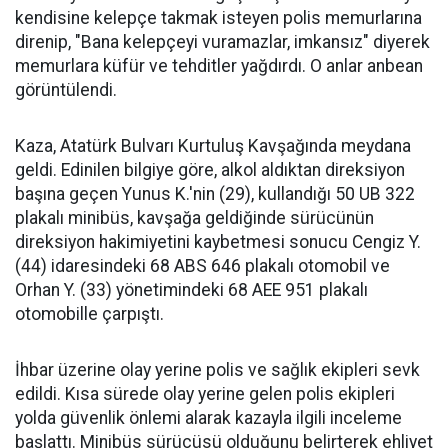
kendisine kelepçe takmak isteyen polis memurlarına
direnip, "Bana kelepçeyi vuramazlar, imkansız" diyerek
memurlara küfür ve tehditler yağdırdı. O anlar anbean
görüntülendi.
Kaza, Atatürk Bulvarı Kurtuluş Kavşağında meydana
geldi. Edinilen bilgiye göre, alkol aldıktan direksiyon
başına geçen Yunus K.'nin (29), kullandığı 50 UB 322
plakalı minibüs, kavşağa geldiğinde sürücünün
direksiyon hakimiyetini kaybetmesi sonucu Cengiz Y.
(44) idaresindeki 68 ABS 646 plakalı otomobil ve
Orhan Y. (33) yönetimindeki 68 AEE 951 plakalı
otomobille çarpıştı.
İhbar üzerine olay yerine polis ve sağlık ekipleri sevk
edildi. Kısa sürede olay yerine gelen polis ekipleri
yolda güvenlik önlemi alarak kazayla ilgili inceleme
başlattı. Minibüs sürücüsü olduğunu belirterek ehliyet