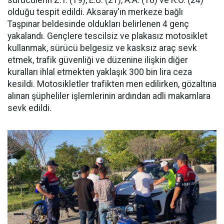
sürücülerin Z.T. (19), E.U. (21), A.A. (18) ve R.Ö. (24)
olduğu tespit edildi. Aksaray'ın merkeze bağlı
Taşpınar beldesinde oldukları belirlenen 4 genç
yakalandı. Gençlere tescilsiz ve plakasız motosiklet
kullanmak, sürücü belgesiz ve kasksız araç sevk
etmek, trafik güvenliği ve düzenine ilişkin diğer
kuralları ihlal etmekten yaklaşık 300 bin lira ceza
kesildi. Motosikletler trafikten men edilirken, gözaltına
alınan şüpheliler işlemlerinin ardından adli makamlara
sevk edildi.