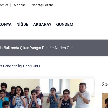
denler
Mobese
Nöbetçi Eczane
KONYA
NIĞDE
AKSARAY
GÜNDEM
e Uyuşturucu Operasyonu: 1 Şüpheli Tutuklandı
s Gençlerin İlgi Odağı Oldu
Sp