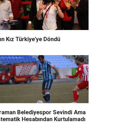
tın Kız Türkiye'ye Döndü
raman Belediyespor Sevindi Ama
tematik Hesabından Kurtulamadı