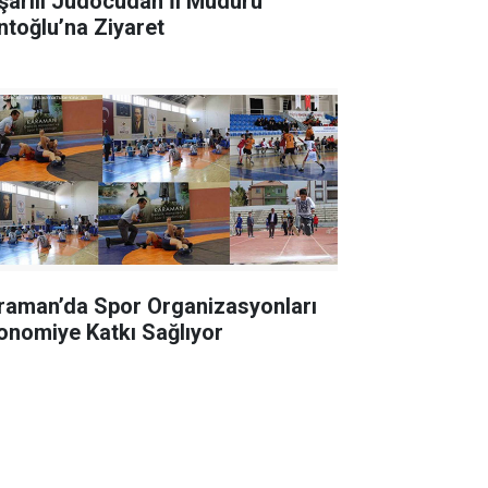
şarılı Judocudan İl Müdürü
ntoğlu’na Ziyaret
raman’da Spor Organizasyonları
onomiye Katkı Sağlıyor