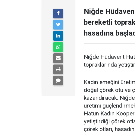
Niğde Hüdavent
bereketli toprak
hasadına başlad
Niğde Hüdavent Hatun
topraklarında yetişti
Kadın emeğini üretim
doğal çörek otu ve 
kazandıracak. Niğde'
üretimi güçlendirme
Hatun Kadın Kooperat
yetiştirdiği çörek ot
çörek otları, hasadı