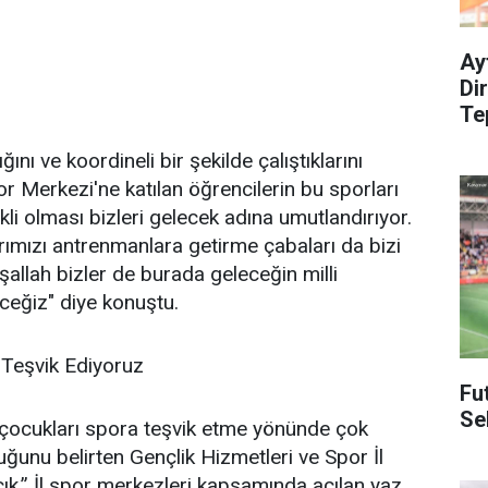
Ay
Di
Te
ığını ve koordineli bir şekilde çalıştıklarını
por Merkezi'ne katılan öğrencilerin bu sporları
li olması bizleri gelecek adına umutlandırıyor.
arımızı antrenmanlara getirme çabaları da bizi
şallah bizler de burada geleceğin milli
eceğiz" diye konuştu.
 Teşvik Ediyoruz
Fu
Se
 çocukları spora teşvik etme yönünde çok
duğunu belirten Gençlik Hizmetleri ve Spor İl
k,” İl spor merkezleri kapsamında açılan yaz