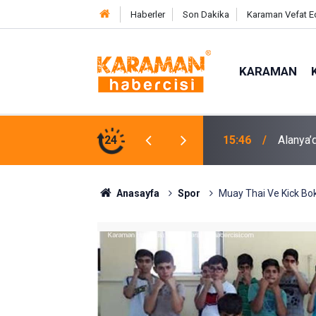
Haberler
Son Dakika
Karaman Vefat E
KARAMAN
n Paniğe Neden Oldu
24
15:11
Serik’t
Anasayfa
Spor
Muay Thai Ve Kick Bok