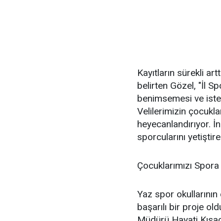
Kayıtların sürekli artt
belirten Gözel, "İl S
benimsemesi ve istek
Velilerimizin çocukl
heyecanlandırıyor. İn
sporcularını yetiştir
Çocuklarımızı Spora
Yaz spor okullarının
başarılı bir proje ol
Müdürü Hayati Kısacı