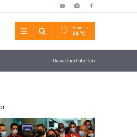
Karaman
34 °C
15:08
Niğde’de Kadınların Çörek Otu Hasadı Başladı
Günün tüm
haberleri
or