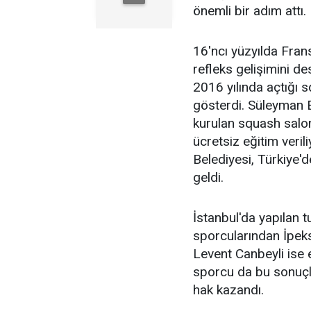
önemli bir adım attı.
16'ncı yüzyılda Frans
refleks gelişimini d
2016 yılında açtığı s
gösterdi. Süleyman 
kurulan squash salon
ücretsiz eğitim veri
Belediyesi, Türkiye'
geldi.
İstanbul'da yapılan 
sporcularından İpeks
Levent Canbeyli ise er
sporcu da bu sonuçl
hak kazandı.