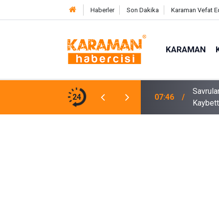
Haberler
Son Dakika
Karaman Vefat E
KARAMAN
Savrula
tını Ağırlıyor
24
07:46
Kaybett