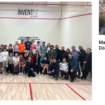
Ma
Dö