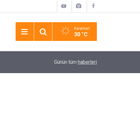
Karaman
30 °C
01:58
Niğde’de İki Otomobil Çarpıştı: 4 Yaralı
Günün tüm
haberleri