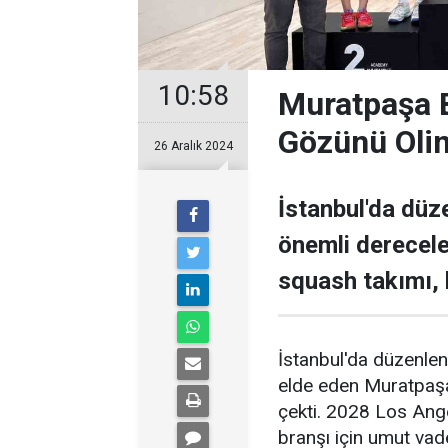
10:58
Muratpaşa 
Gözünü Olim
26 Aralık 2024
İstanbul'da dü
önemli derecele
squash takımı, b
İstanbul'da düzenle
elde eden Muratpaşa 
çekti. 2028 Los Ange
branşı için umut vade