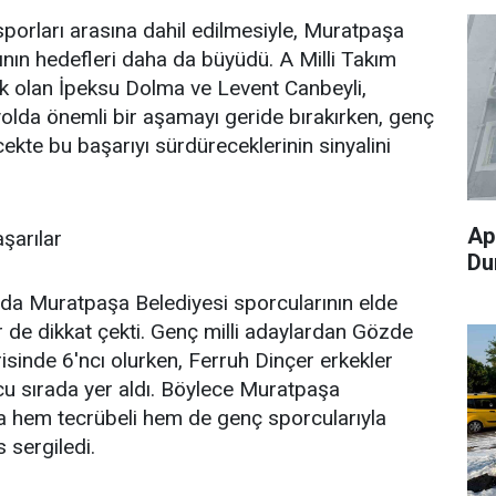
sporları arasına dahil edilmesiyle, Muratpaşa
ının hedefleri daha da büyüdü. A Milli Takım
k olan İpeksu Dolma ve Levent Canbeyli,
yolda önemli bir aşamayı geride bırakırken, genç
cekte bu başarıyı sürdüreceklerinin sinyalini
Ap
şarılar
Du
ada Muratpaşa Belediyesi sporcularının elde
er de dikkat çekti. Genç milli adaylardan Gözde
isinde 6'ncı olurken, Ferruh Dinçer erkekler
cu sırada yer aldı. Böylece Muratpaşa
da hem tecrübeli hem de genç sporcularıyla
 sergiledi.