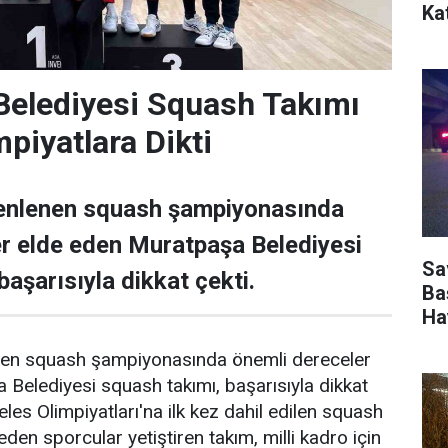
Kat
Belediyesi Squash Takımı
piyatlara Dikti
zenlenen squash şampiyonasında
r elde eden Muratpaşa Belediyesi
Sa
aşarısıyla dikkat çekti.
Ba
Ha
nen squash şampiyonasında önemli dereceler
Belediyesi squash takımı, başarısıyla dikkat
les Olimpiyatları'na ilk kez dahil edilen squash
den sporcular yetiştiren takım, milli kadro için