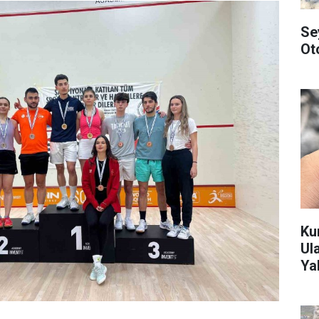
Se
Ot
Ku
Ul
Yak