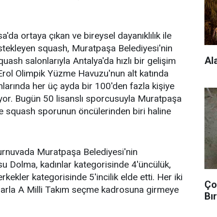
a'da ortaya çıkan ve bireysel dayanıklılık ile
estekleyen squash, Muratpaşa Belediyesi'nin
Al
quash salonlarıyla Antalya'da hızlı bir gelişim
Erol Olimpik Yüzme Havuzu'nun alt katında
larında her üç ayda bir 100'den fazla kişiye
liyor. Bugün 50 lisanslı sporcusuyla Muratpaşa
de squash sporunun öncülerinden biri haline
turnuvada Muratpaşa Belediyesi'nin
u Dolma, kadınlar kategorisinde 4'üncülük,
kekler kategorisinde 5'incilik elde etti. Her iki
Ço
arla A Milli Takım seçme kadrosuna girmeye
Bır