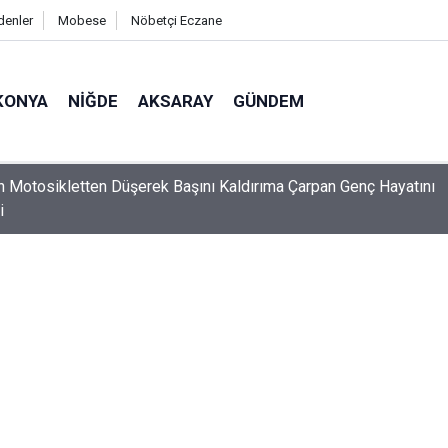
denler
Mobese
Nöbetçi Eczane
KONYA
NIĞDE
AKSARAY
GÜNDEM
n Motosikletten Düşerek Başını Kaldırıma Çarpan Genç Hayatını
i