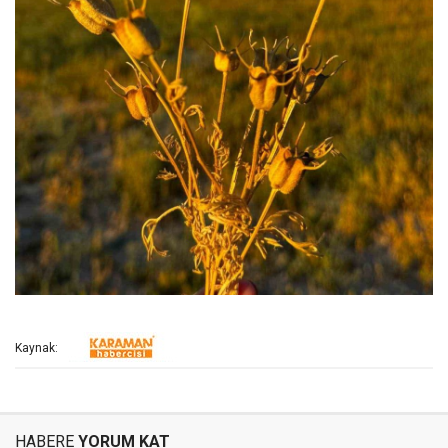
Kaynak:
HABERE
YORUM KAT